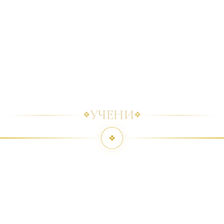
УЧЕНИ
❖
❖
❖