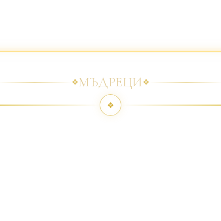
МЪДРЕЦИ
❖
❖
❖