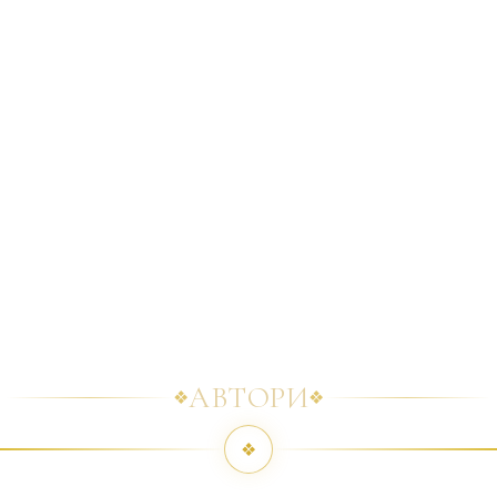
АВТОРИ
❖
❖
❖