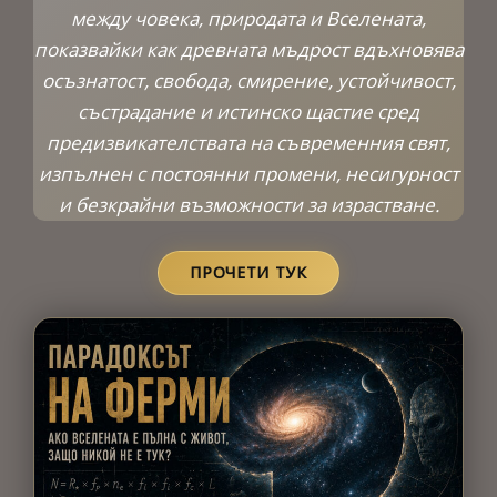
между човека, природата и Вселената,
показвайки как древната мъдрост вдъхновява
осъзнатост, свобода, смирение, устойчивост,
състрадание и истинско щастие сред
предизвикателствата на съвременния свят,
изпълнен с постоянни промени, несигурност
и безкрайни възможности за израстване.
ПРОЧЕТИ ТУК