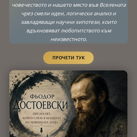
човечеството и нашето място във Вселената
чрез смели идеи, логически анализ и
завладяващи научни хипотези, които
вдъхновяват любопитството към
неизвестното.
ПРОЧЕТИ ТУК