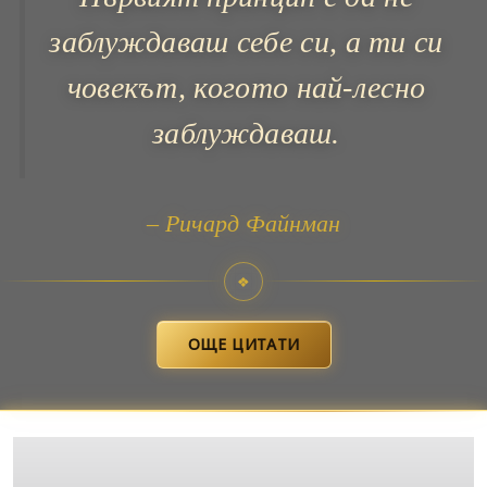
заблуждаваш себе си, а ти си
човекът, когото най-лесно
заблуждаваш.
– Ричард Файнман
❖
ОЩЕ ЦИТАТИ