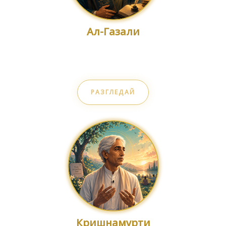
Ал-Газали
Разум и вяра
РАЗГЛЕДАЙ
Кришнамурти