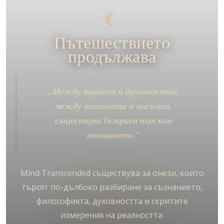
☾
Пътешествието
продължава
„Между науката и духовността,
между тишината и мисълта,
съществува безкраен път към
познанието.“
Mind Transcended съществува за онези, които
търсят по-дълбоко разбиране за съзнанието,
философията, духовността и скритите
измерения на реалността.