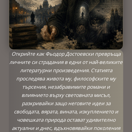
Открийте как Фьодор Достоевски превръща
личните си страдания в едни от най-великите
литературни произведения. Статията
проследява живота му, философските му
търсения, незабравимите романи и
влиянието върху световната мисъл,
разкривайки защо неговите идеи за
свободата, вярата, вината, изкуплението и
човешката природа остават удивително
актуални и днес, вдъхновявайки поколения