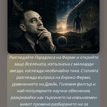
Разгледайте Парадокса на Ферми и открийте
защо Вселената, изпълнена с милиарди
звезди, изглежда необичайно тиха. Статията
разглежда въпроса на Енрико Ферми,
уравнението на Дрейк, Големия филтър и
най-популярните научни обяснения,
разкривайки как търсенето на извънземен
живот променя разбирането ни за