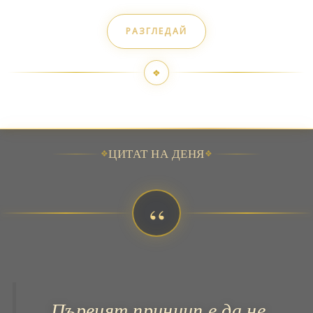
РАЗГЛЕДАЙ
❖
❖
ЦИТАТ НА ДЕНЯ
❖
“
Първият принцип е да не