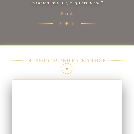
познава себе си, е просветлен.“
- Лао Дзъ
☽ ✦ ☾
❖
ПРЕПОРЪЧАНИ КАТЕГОРИИ
❖
❖