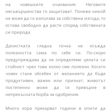
на човешките очаквания. Неговите
несъвършенства го защитават. Понеже никой
не може да го използва за собствена изгода, то
остава свободно да расте според собствената
си природа.
Даоистката гледна точка не осъжда
полезността сама по себе си. По-скоро
предупреждава да не определяме цялата си
стойност чрез това колко сме полезни. Когато
човек стане обсебен от желанието да бъде
продуктивен, важен или признат, животът
постепенно може да се превърне в
непрекъсната борба за одобрение.
Много хора прекарват години в опити да