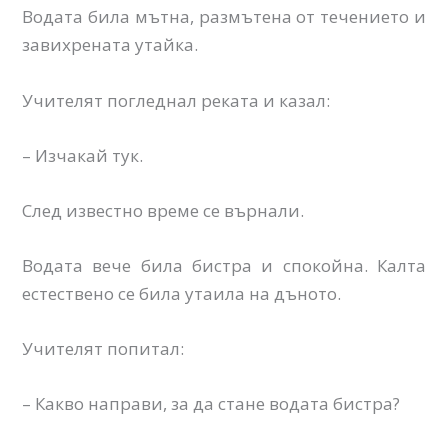
Водата била мътна, размътена от течението и
завихрената утайка.
Учителят погледнал реката и казал:
– Изчакай тук.
След известно време се върнали.
Водата вече била бистра и спокойна. Калта
естествено се била утаила на дъното.
Учителят попитал:
– Какво направи, за да стане водата бистра?