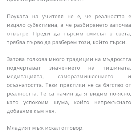
Поуката на учителя не е, че реалността е
изцяло субективна, а че разбирането започва
отвътре. Преди да търсим смисъл в света,
трябва първо да разберем този, който търси.
Затова толкова много традиции на мъдростта
подчертават значението на тишината,
медитацията, саморазмишлението и
осъзнатостта. Тези практики не са бягство от
реалността. Те са начин да я видим по-ясно,
като успокоим шума, който непрекъснато
добавяме към нея.
Младият мъж искал отговор.