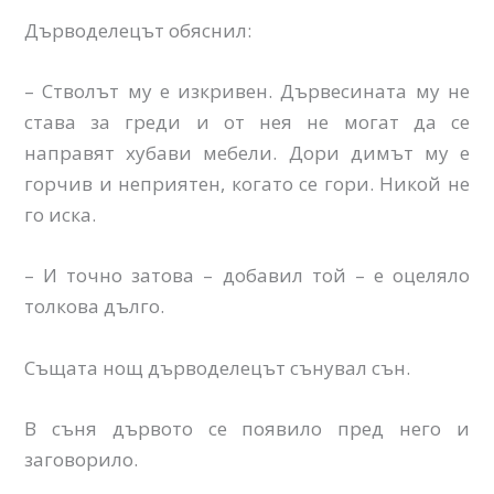
Дърводелецът обяснил:
– Стволът му е изкривен. Дървесината му не
става за греди и от нея не могат да се
направят хубави мебели. Дори димът му е
горчив и неприятен, когато се гори. Никой не
го иска.
– И точно затова – добавил той – е оцеляло
толкова дълго.
Същата нощ дърводелецът сънувал сън.
В съня дървото се появило пред него и
заговорило.