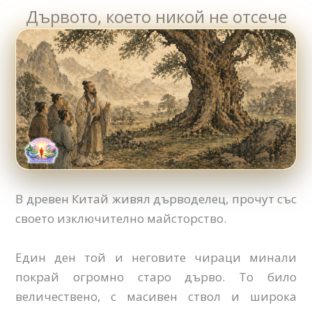
Дървото, което никой не отсече
В древен Китай живял дърводелец, прочут със
своето изключително майсторство.
Един ден той и неговите чираци минали
покрай огромно старо дърво. То било
величествено, с масивен ствол и широка