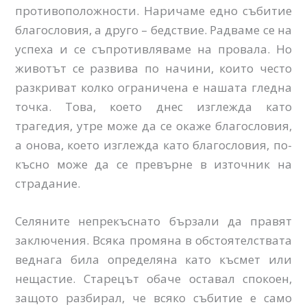
противоположности. Наричаме едно събитие
благословия, а друго – бедствие. Радваме се на
успеха и се съпротивляваме на провала. Но
животът се развива по начини, които често
разкриват колко ограничена е нашата гледна
точка. Това, което днес изглежда като
трагедия, утре може да се окаже благословия,
а онова, което изглежда като благословия, по-
късно може да се превърне в източник на
страдание.
Селяните непрекъснато бързали да правят
заключения. Всяка промяна в обстоятелствата
веднага била определяна като късмет или
нещастие. Старецът обаче оставал спокоен,
защото разбирал, че всяко събитие е само