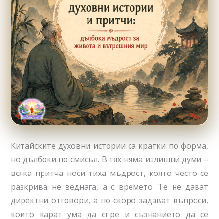
Китайските духовни истории са кратки по форма,
но дълбоки по смисъл. В тях няма излишни думи –
всяка притча носи тиха мъдрост, която често се
разкрива не веднага, а с времето. Те не дават
директни отговори, а по-скоро задават въпроси,
които карат ума да спре и съзнанието да се