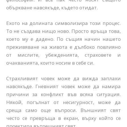
объркване навсякъде, където отидат.
Ехото на долината символизира този процес.
То не създава нищо ново. Просто връща това,
което му е дадено. По същия начин нашето
преживяване на живота е дълбоко повлияно
от мислите, убежденията, страховете и
очакванията, които носим в себе си.
Страхливият човек може да вижда заплахи
навсякъде. Гневният човек може да намира
причини за конфликт във всяка ситуация.
Някой, погълнат от несигурност, може да
среща само още въпроси. Външният свят
често се превръща в екран, върху който се
проектира вътрешният свят.