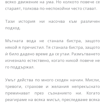
всяко движение на ума. Но колкото повече се
стараят, толкова по-неспокойни често стават.
Тази история ни насочва към различен
подход.
Мътната вода не станала бистра, защото
някой я пречистил. Тя станала бистра, защото
ѝ било дадено време да се утаи. Размътването
изчезнало естествено, когато никой повече не
го поддържал.
Умът действа по много сходен начин. Мисли,
тревоги, страхове и желания непрекъснато
преминават през съзнанието ни. Когато
реагираме на всяка мисъл, преследваме всяка