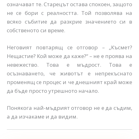
означават те. Старецът остава спокоен, защото
не се бори с реалността. Той позволява на
всяко събитие да разкрие значението си в
собственото си време.
Неговият повтарящ се отговор – „Късмет?
Нещастие? Кой може да каже?“ – не е проява на
невежество. Това е мъдрост. Това е
осъзнаването, че животът е непрекъснато
променящ се процес и че днешният край може
да бъде просто утрешното начало.
Понякога най-мъдрият отговор не е да съдим,
а да изчакаме и да видим.