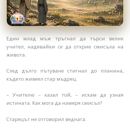
Един млад мъж тръгнал да търси велик
учител, надявайки се да открие смисъла на
живота.
След дълго пътуване стигнал до планина,
където живеел стар мъдрец.
– Учителю – казал той, – искам да узная
истината. Как мога да намеря смисъл?
Старецът не отговорил веднага.