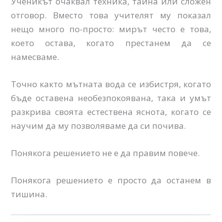
Ученикът очаквал техника, тайна или сложен
отговор. Вместо това учителят му показал
нещо много по-просто: мирът често е това,
което остава, когато престанем да се
намесваме.
Точно както мътната вода се избистря, когато
бъде оставена необезпокоявана, така и умът
разкрива своята естествена яснота, когато се
научим да му позволяваме да си почива.
Понякога решението не е да правим повече.
Понякога решението е просто да останем в
тишина.