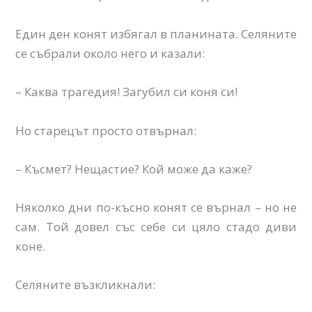
Един ден конят избягал в планината. Селяните
се събрали около него и казали:
– Каква трагедия! Загубил си коня си!
Но старецът просто отвърнал:
– Късмет? Нещастие? Кой може да каже?
Няколко дни по-късно конят се върнал – но не
сам. Той довел със себе си цяло стадо диви
коне.
Селяните възкликнали: