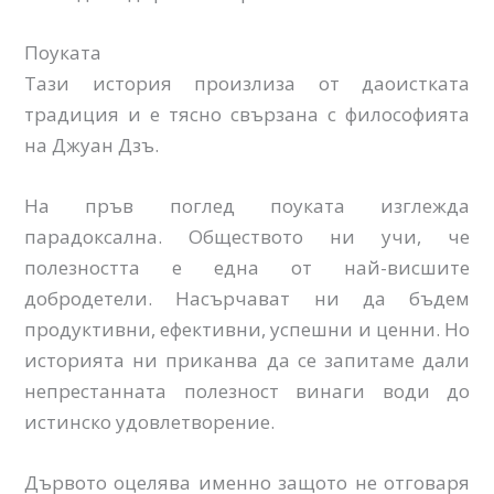
Поуката
Тази история произлиза от даоистката
традиция и е тясно свързана с философията
на Джуан Дзъ.
На пръв поглед поуката изглежда
парадоксална. Обществото ни учи, че
полезността е една от най-висшите
добродетели. Насърчават ни да бъдем
продуктивни, ефективни, успешни и ценни. Но
историята ни приканва да се запитаме дали
непрестанната полезност винаги води до
истинско удовлетворение.
Дървото оцелява именно защото не отговаря