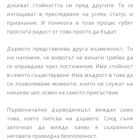
докажат стойността си пред другите. Те се
изтощават в преследване на успех, статус и
признание. И понякога в този процес губят
простата радост от това просто да бъдат.
Дървото представлява друга възможност. То
ни напомня, че животът не винаги трябва да
се оправдава чрез постижения. Има стойност
в самото съществуване. Има мъдрост в това да
си позволяваме моменти, които не служат на
никаква цел, освен на самото присъствие.
Първоначално дърводелецът виждал само
това, което липсва на дървото. След съня
започнал да вижда какво е съхранила
неговата привидна безполезност.