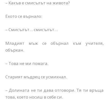
– Какъв е смисълът на живота?
Ехото се върнало:
– Смисълът… смисълът…
Младият мъж се обърнал към учителя,
объркан.
– Това не ми помага.
Старият мъдрец се усмихнал.
– Долината не ти дава отговори. Тя ти връща
това, което носиш в себе си.