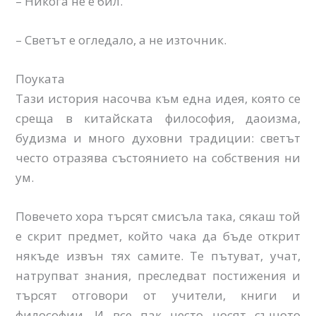
– Никога не е бил.
– Светът е огледало, а не източник.
Поуката
Тази история насочва към една идея, която се
среща в китайската философия, даоизма,
будизма и много духовни традиции: светът
често отразява състоянието на собствения ни
ум.
Повечето хора търсят смисъла така, сякаш той
е скрит предмет, който чака да бъде открит
някъде извън тях самите. Те пътуват, учат,
натрупват знания, преследват постижения и
търсят отговори от учители, книги и
философии. И все пак често носят същото