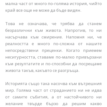
малка част от много по-голяма история, чийто
край все още не може да бъде видян.
Това не означава, че трябва да станем
безразлични към живота. Напротив, то ни
насърчава към смирение. Напомня ни, че
реалността е много по-сложна от нашите
непосредствени преценки. Когато приемем
несигурността, ставаме по-малко привързани
към резултатите и по-способни да посрещаме
живота такъв, какъвто се разгръща.
Историята също така насочва към вътрешния
мир. Голяма част от страданието ни не идва
от самите събития, а от настойчивото ни
желание твърде бързо да решим какво