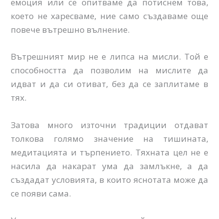
емоция или се опитваме да потиснем това,
което не харесваме, ние само създаваме още
повече вътрешно вълнение.
Вътрешният мир не е липса на мисли. Той е
способността да позволим на мислите да
идват и да си отиват, без да се заплитаме в
тях.
Затова много източни традиции отдават
толкова голямо значение на тишината,
медитацията и търпението. Тяхната цел не е
насила да накарат ума да замлъкне, а да
създадат условията, в които яснотата може да
се появи сама.