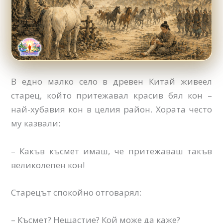
В едно малко село в древен Китай живеел
старец, който притежавал красив бял кон –
най-хубавия кон в целия район. Хората често
му казвали:
– Какъв късмет имаш, че притежаваш такъв
великолепен кон!
Старецът спокойно отговарял:
– Късмет? Нещастие? Кой може да каже?