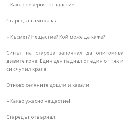
– Какво невероятно щастие!
Старецът само казал:
– Късмет? Нещастие? Кой може да каже?
Синът на стареца започнал да опитомява
дивите коне. Един ден паднал от един от тях и
си счупил крака.
Отново селяните дошли и казали:
– Какво ужасно нещастие!
Старецът отвърнал: