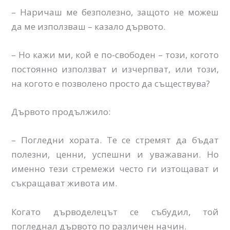
– Наричаш ме безполезно, защото не можеш
да ме използваш – казало дървото.
– Но кажи ми, кой е по-свободен – този, когото
постоянно използват и изчерпват, или този,
на когото е позволено просто да съществува?
Дървото продължило:
– Погледни хората. Те се стремят да бъдат
полезни, ценни, успешни и уважавани. Но
именно тези стремежи често ги изтощават и
съкращават живота им.
Когато дърводелецът се събудил, той
погледнал дървото по различен начин.