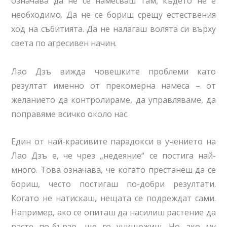
означава да не се намесваш там, където не е
необходимо. Да не се бориш срещу естествения
ход на събитията. Да не налагаш волята си върху
света по агресивен начин.
Лао Дзъ вижда човешките проблеми като
резултат именно от прекомерна намеса – от
желанието да контролираме, да управляваме, да
поправяме всичко около нас.
Един от най-красивите парадокси в учението на
Лао Дзъ е, че чрез „недеяние“ се постига най-
много. Това означава, че когато престанеш да се
бориш, често постигаш по-добри резултати.
Когато не натискаш, нещата се подреждат сами.
Например, ако се опиташ да насилиш растение да
расте по-бързо, ще го унищожиш. Но ако му