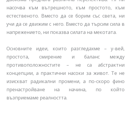
насочва към вътрешното, към простото, към
естественото. Вместо да се борим със света, ни
учи да се движим с него. Вместо да търсим сила в
напрежението, ни показва силата на мекотата.
Основните идеи, които разгледахме – у-вей,
простота, смирение и баланс между
противоположностите – не са абстрактни
концепции, а практични насоки за живот. Те не
изискват радикални промени, а по-скоро фино
пренастройване на начина, по който
възприемаме реалността.