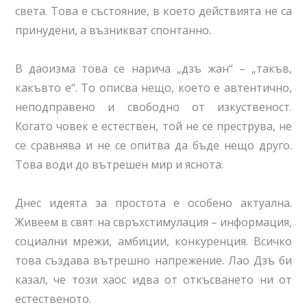
света. Това е състояние, в което действията не са
принудени, а възникват спонтанно.
В даоизма това се нарича „дзъ жан“ – „такъв,
какъвто е“. То описва нещо, което е автентично,
неподправено и свободно от изкуственост.
Когато човек е естествен, той не се преструва, не
се сравнява и не се опитва да бъде нещо друго.
Това води до вътрешен мир и яснота.
Днес идеята за простота е особено актуална.
Живеем в свят на свръхстимулация – информация,
социални мрежи, амбиции, конкуренция. Всичко
това създава вътрешно напрежение. Лао Дзъ би
казал, че този хаос идва от откъсването ни от
естественото.