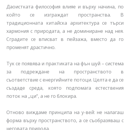
Даоистката философия влияе и върху начина, по
който се изграждат пространства. В
традиционната китайска архитектура се търси
хармония с природата, а не доминиране над нея.
Сградите се вписват в пейзажа, вместо да го
променят драстично.
Тук се появява и практиката на фън шуй – система
за подреждане на пространството в
съответствие с енергийните потоци. Целта е да се
създаде среда, която подпомага естествения
поток на „ци“, а не го блокира.
Отново виждаме принципа на у-вей: не налагаш
форма върху пространството, а се съобразяваш с
неговата природа.