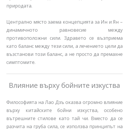
природата.
Централно място заема концепцията за Ин и Ян –
динамичното равновесие между
противоположни сили. Здравето се възприема
като баланс между тези сили, а лечението цели да
възстанови този баланс, а не просто да премахне
симптомите.
Влияние върху бойните изкуства
Философията на Лао Дзъ оказва огромно влияние
върху китайските бойни изкуства, особено
вътрешните стилове като тай чи. Вместо да се
разчита на груба сила, се използва принципът на