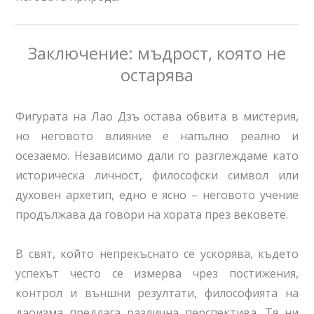
Заключение: мъдрост, която не
остарява
Фигурата на Лао Дзъ остава обвита в мистерия,
но неговото влияние е напълно реално и
осезаемо. Независимо дали го разглеждаме като
историческа личност, философски символ или
духовен архетип, едно е ясно – неговото учение
продължава да говори на хората през вековете.
В свят, който непрекъснато се ускорява, където
успехът често се измерва чрез постижения,
контрол и външни резултати, философията на
даоизма предлага различна перспектива. Тя ни