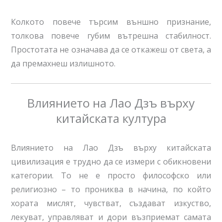
Колкото повече търсим външно признание,
толкова повече губим вътрешна стабилност.
Простотата не означава да се откажеш от света, а
да премахнеш излишното.
Влиянието на Лао Дзъ върху
китайската култура
Влиянието на Лао Дзъ върху китайската
цивилизация е трудно да се измери с обикновени
категории. То не е просто философско или
религиозно – то прониква в начина, по който
хората мислят, чувстват, създават изкуство,
лекуват, управляват и дори възприемат самата