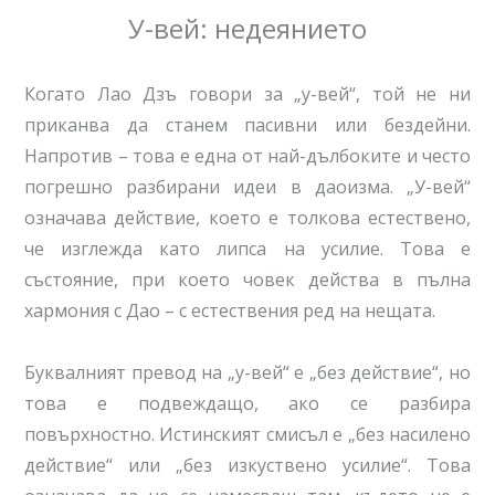
У-вей: недеянието
Когато Лао Дзъ говори за „у-вей“, той не ни
приканва да станем пасивни или бездейни.
Напротив – това е една от най-дълбоките и често
погрешно разбирани идеи в даоизма. „У-вей“
означава действие, което е толкова естествено,
че изглежда като липса на усилие. Това е
състояние, при което човек действа в пълна
хармония с Дао – с естествения ред на нещата.
Буквалният превод на „у-вей“ е „без действие“, но
това е подвеждащо, ако се разбира
повърхностно. Истинският смисъл е „без насилено
действие“ или „без изкуствено усилие“. Това