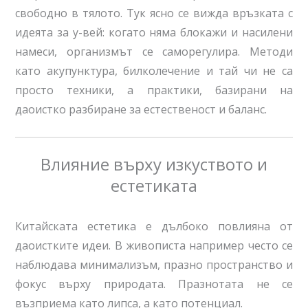
свободно в тялото. Тук ясно се вижда връзката с
идеята за у-вей: когато няма блокажи и насилени
намеси, организмът се саморегулира. Методи
като акупунктура, билколечение и тай чи не са
просто техники, а практики, базирани на
даоистко разбиране за естественост и баланс.
Влияние върху изкуството и
естетиката
Китайската естетика е дълбоко повлияна от
даоистките идеи. В живописта например често се
наблюдава минимализъм, празно пространство и
фокус върху природата. Празнотата не се
възприема като липса, а като потенциал.