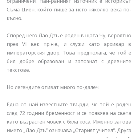
ограничени. Най-ранният източник е историкът
Съма Циен, който пише за него няколко века по-
късно.
Според него Лао Дзъ е роден в щата Чу, вероятно
през VI век пр.н.е., и служи като архивар в
императорския двор. Това предполага, че той е
бил добре образован и запознат с древните
текстове.
Но легендите отиват много по-далеч.
Една от най-известните твърди, че той е роден
след 72 години бременност и се появява на света
като възрастен човек с бяла коса. Именно затова
името „Лао Дзъ“ означава „Старият учител“. Друга