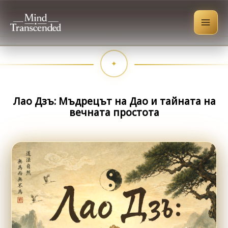
Skip
to
content
Лао Дзъ: Мъдрецът на Дао и тайната на
вечната простота