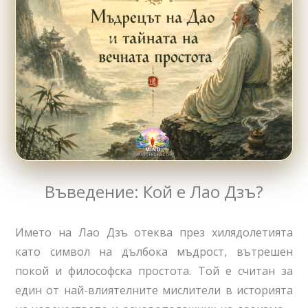
Въведение: Кой е Лао Дзъ?
Името на Лао Дзъ отеква през хилядолетията
като символ на дълбока мъдрост, вътрешен
покой и философска простота. Той е считан за
един от най-влиятелните мислители в историята