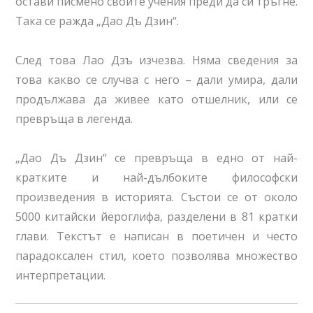
остави писмено своите учения преди да си тръгне.
Така се ражда „Дао Дъ Дзин“.
След това Лао Дзъ изчезва. Няма сведения за
това какво се случва с него – дали умира, дали
продължава да живее като отшелник, или се
превръща в легенда.
„Дао Дъ Дзин“ се превръща в едно от най-
кратките и най-дълбоките философски
произведения в историята. Състои се от около
5000 китайски йероглифа, разделени в 81 кратки
глави. Текстът е написан в поетичен и често
парадоксален стил, което позволява множество
интерпретации.