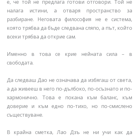
е, че той не предлага готови отговори. Той не
налага истини, а отваря пространство за
разбиране. Неговата философия не е система,
която трябва да бъде следвана сляпо, а път, който
всеки трябва да открие сам.
Именно в това се крие нейната сила – в
свободата.
Да следваш Дао не означава да избягаш от света,
а да живееш в него по-дълбоко, по-осъзнато и по-
хармонично. Това е покана към баланс, към
доверие и към едно по-тихо, но по-смислено
съществуване.
В крайна сметка, Лао Дзъ не ни учи как да