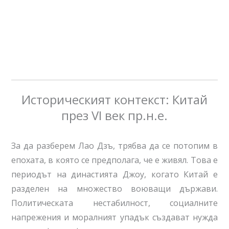
Историческият контекст: Китай
през VI век пр.н.е.
За да разберем Лао Дзъ, трябва да се потопим в
епохата, в която се предполага, че е живял. Това е
периодът на династията Джоу, когато Китай е
разделен на множество воюващи държави.
Политическата нестабилност, социалните
напрежения и моралният упадък създават нужда