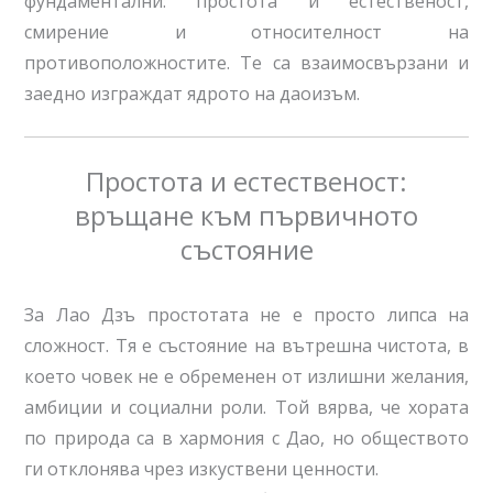
фундаментални: простота и естественост,
смирение и относителност на
противоположностите. Те са взаимосвързани и
заедно изграждат ядрото на даоизъм.
Простота и естественост:
връщане към първичното
състояние
За Лао Дзъ простотата не е просто липса на
сложност. Тя е състояние на вътрешна чистота, в
което човек не е обременен от излишни желания,
амбиции и социални роли. Той вярва, че хората
по природа са в хармония с Дао, но обществото
ги отклонява чрез изкуствени ценности.