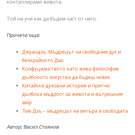
контролираме живота.
Той ни учи как да бъдем част от него.
Прочети още:
Джуандзъ: Мъдрецът на свободния дух и
безкрайното Дао
Конфуцианството като жива философия:
дълбокото изкуство да бъдеш човек
Китайски духовни истории и притчи:
дълбока мъдрост за живота и вътрешния
мир
Лие Дзъ – мъдрецът на вятъра и свободата
Автор: Васил Стоянов