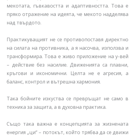
мекотата, гъвкавостта и адаптивността. Това е
пряко отражение на идеята, че мекото надделява
над твърдото.
Практикуващият не се противопоставя директно
на силата на противника, а я насочва, използва и
трансформира. Това е живо приложение на у-вей
– действие без насилие. Движенията са плавни,
кръгови и икономични. Целта не е агресия, а
баланс, контрол и вътрешна хармония.
Така бойните изкуства се превръщат не само в
техника за защита, а в духовна практика.
Също така важна е концепцията за жизнената
енергия „ци“ – потокът, който трябва да се движи