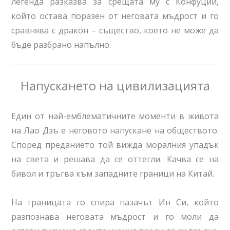
легенда разказва за срещата му с Конфуций,
който остава поразен от неговата мъдрост и го
сравнява с дракон – същество, което не може да
бъде разбрано напълно.
Напускането на цивилизацията
Един от най-емблематичните моменти в живота
на Лао Дзъ е неговото напускане на обществото.
Според преданието той вижда моралния упадък
на света и решава да се оттегли. Качва се на
бивол и тръгва към западните граници на Китай.
На границата го спира пазачът Ин Си, който
разпознава неговата мъдрост и го моли да