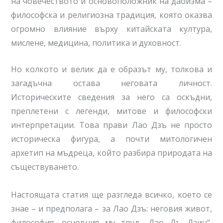
на човечеството и основоположник на даоизма –
философска и религиозна традиция, която оказва
огромно влияние върху китайската култура,
мислене, медицина, политика и духовност.
Но колкото и велик да е образът му, толкова и
загадъчна остава неговата личност.
Историческите сведения за него са оскъдни,
преплетени с легенди, митове и философски
интерпретации. Това прави Лао Дзъ не просто
историческа фигура, а почти митологичен
архетип на мъдреца, който разбира природата на
съществуването.
Настоящата статия ще разгледа всичко, което се
знае – и предполага – за Лао Дзъ: неговия живот,
философия, основния му труд „Дао Дъ Дзин“,