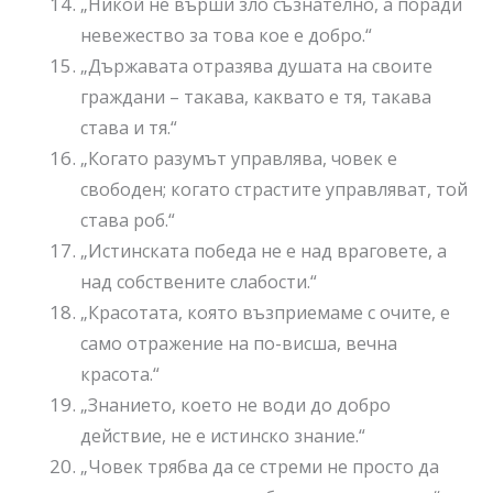
„Никой не върши зло съзнателно, а поради
невежество за това кое е добро.“
„Държавата отразява душата на своите
граждани – такава, каквато е тя, такава
става и тя.“
„Когато разумът управлява, човек е
свободен; когато страстите управляват, той
става роб.“
„Истинската победа не е над враговете, а
над собствените слабости.“
„Красотата, която възприемаме с очите, е
само отражение на по-висша, вечна
красота.“
„Знанието, което не води до добро
действие, не е истинско знание.“
„Човек трябва да се стреми не просто да