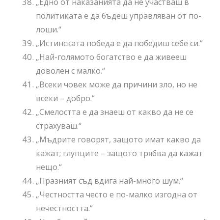
„Едно от наказанията да не участваш в
политиката е да бъдеш управляван от по-
лоши.“
„Истинската победа е да победиш себе си.“
„Най-голямото богатство е да живееш
доволен с малко.“
„Всеки човек може да причини зло, но не
всеки – добро.“
„Смелостта е да знаеш от какво да не се
страхуваш.“
„Мъдрите говорят, защото имат какво да
кажат; глупците – защото трябва да кажат
нещо.“
„Празният съд вдига най-много шум.“
„Честността често е по-малко изгодна от
нечестността.“