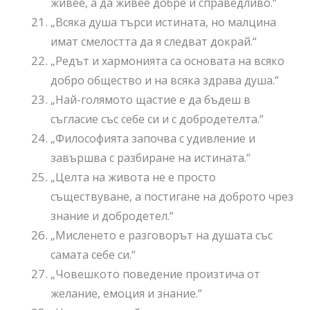
живее, а да живее добре и справедливо.“
„Всяка душа търси истината, но малцина
имат смелостта да я следват докрай.“
„Редът и хармонията са основата на всяко
добро общество и на всяка здрава душа.“
„Най-голямото щастие е да бъдеш в
съгласие със себе си и с добродетелта.“
„Философията започва с удивление и
завършва с разбиране на истината.“
„Целта на живота не е просто
съществуване, а постигане на доброто чрез
знание и добродетел.“
„Мисленето е разговорът на душата със
самата себе си.“
„Човешкото поведение произтича от
желание, емоция и знание.“