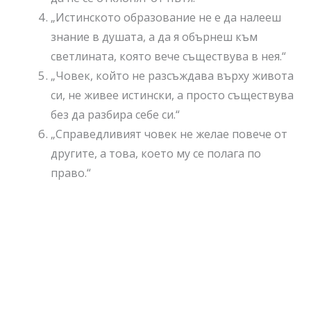
„Истинското образование не е да налееш
знание в душата, а да я обърнеш към
светлината, която вече съществува в нея.“
„Човек, който не разсъждава върху живота
си, не живее истински, а просто съществува
без да разбира себе си.“
„Справедливият човек не желае повече от
другите, а това, което му се полага по
право.“