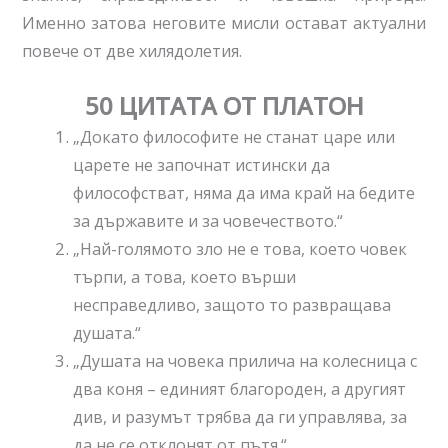
Именно затова неговите мисли остават актуални
повече от две хилядолетия.
50 ЦИТАТА ОТ ПЛАТОН
„Докато философите не станат царе или
царете не започнат истински да
философстват, няма да има край на бедите
за държавите и за човечеството.“
„Най-голямото зло не е това, което човек
търпи, а това, което върши
несправедливо, защото то развращава
душата.“
„Душата на човека прилича на колесница с
два коня – единият благороден, а другият
див, и разумът трябва да ги управлява, за
да не се отклонят от пътя.“