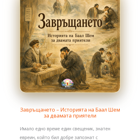
Завръщането – Историята на Баал Шем
за двамата приятели
Имало едно време един свещеник, знатен
евреин, който бил добре запознат с