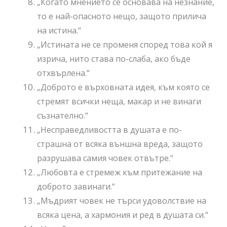
„Когато мнението се основава на незнание,
то е най-опасното нещо, защото прилича
на истина.“
„Истината не се променя според това кой я
изрича, нито става по-слаба, ако бъде
отхвърлена.“
„Доброто е върховната идея, към която се
стремят всички неща, макар и не винаги
съзнателно.“
„Несправедливостта в душата е по-
страшна от всяка външна вреда, защото
разрушава самия човек отвътре.“
„Любовта е стремеж към притежание на
доброто завинаги.“
„Мъдрият човек не търси удоволствие на
всяка цена, а хармония и ред в душата си.“