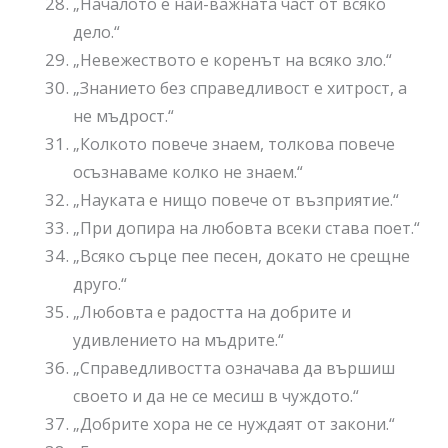
„Началото е най-важната част от всяко
дело.“
„Невежеството е коренът на всяко зло.“
„Знанието без справедливост е хитрост, а
не мъдрост.“
„Колкото повече знаем, толкова повече
осъзнаваме колко не знаем.“
„Науката е нищо повече от възприятие.“
„При допира на любовта всеки става поет.“
„Всяко сърце пее песен, докато не срещне
друго.“
„Любовта е радостта на добрите и
удивлението на мъдрите.“
„Справедливостта означава да вършиш
своето и да не се месиш в чуждото.“
„Добрите хора не се нуждаят от закони.“