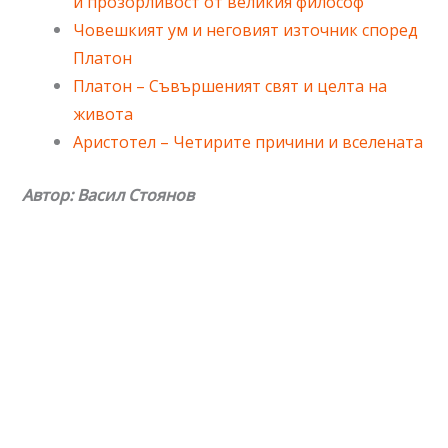
и прозорливост от великия философ
Човешкият ум и неговият източник според
Платон
Платон – Съвършеният свят и целта на
живота
Аристотел – Четирите причини и вселената
Автор: Васил Стоянов