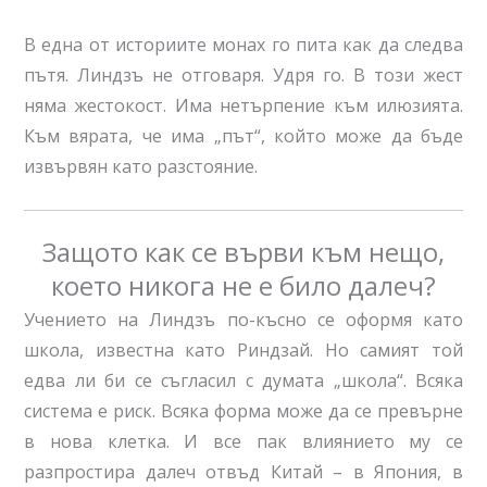
В една от историите монах го пита как да следва
пътя. Линдзъ не отговаря. Удря го. В този жест
няма жестокост. Има нетърпение към илюзията.
Към вярата, че има „път“, който може да бъде
извървян като разстояние.
Защото как се върви към нещо,
което никога не е било далеч?
Учението на Линдзъ по-късно се оформя като
школа, известна като Риндзай. Но самият той
едва ли би се съгласил с думата „школа“. Всяка
система е риск. Всяка форма може да се превърне
в нова клетка. И все пак влиянието му се
разпростира далеч отвъд Китай – в Япония, в