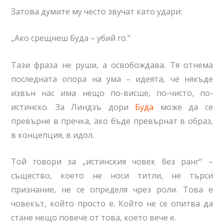
Затова думите му често звучат като удари:
„Ако срещнеш Буда – убий го.“
Тази фраза не руши, а освобождава. Тя отнема
последната опора на ума – идеята, че някъде
извън нас има нещо по-висше, по-чисто, по-
истинско. За Линдзъ дори
Буда
може да се
превърне в пречка, ако бъде превърнат в образ,
в концепция, в идол.
Той говори за „истинския човек без ранг“ –
същество, което не носи титли, не търси
признание, не се определя чрез роли. Това е
човекът, който просто е. Който не се опитва да
стане нещо повече от това, което вече е.