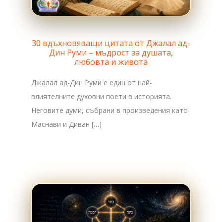
30 вдъхновяващи цитата от Джалал ад-
Дин Руми – мъдрост за душата,
любовта и живота
Джалал ад-Дин Руми е един от най-
влиятелните духовни поети в историята.
Неговите думи, събрани в произведения като
Маснави и Диван […]