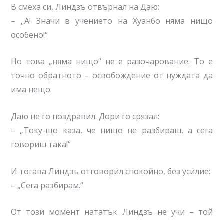
В смеха си, Линдзъ отвърнал на Даю:
– „А! Значи в учението на Хуанбо няма нищо
особено!“
Но това „няма нищо“ не е разочарование. То е
точно обратното – освобождение от нуждата да
има нещо.
Даю не го поздравил. Дори го срязал:
– „Току-що каза, че нищо не разбираш, а сега
говориш така!“
И тогава Линдзъ отговорил спокойно, без усилие:
– „Сега разбирам.“
От този момент нататък Линдзъ не учи – той