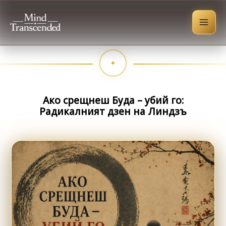
Skip
to
content
Ако срещнеш Буда – убий го:
Радикалният дзен на Линдзъ