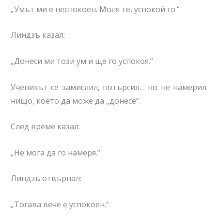
„Умът ми е неспокоен. Моля те, успокой го.“
Линдзъ казал:
„Донеси ми този ум и ще го успокоя.“
Ученикът се замислил, потърсил… но не намерил
нищо, което да може да „донесе“.
След време казал:
„Не мога да го намеря.“
Линдзъ отвърнал:
„Тогава вече е успокоен.“