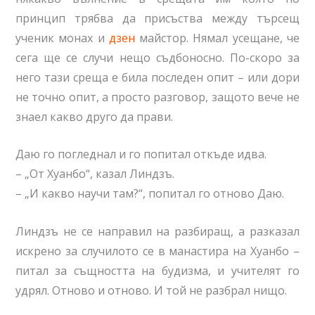
принцип трябва да присъства между търсещ
ученик монах и
дзен
майстор. Нямал усещане, че
сега ще се случи нещо съдбоносно. По-скоро за
него тази среща е била последен опит – или дори
не точно опит, а просто разговор, защото вече не
знаел какво друго да прави.
Даю го погледнал и го попитал откъде идва.
– „От Хуанбо“, казал Линдзъ.
– „И какво научи там?“, попитал го отново Даю.
Линдзъ не се направил на разбиращ, a разказал
искрено за случилото се в манастира на Хуанбо –
питал за същността на будизма, и учителят го
удрял. Отново и отново. И той не разбрал нищо.