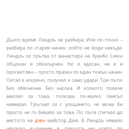
Дълго време Линдзъ не разбира. Или по-точно –
разбира по стария начин, който не води никъде.
Линдзъ си тръгва от манастира на Хуанбо Сиюн
объркан и обезсърчен. Не е ядосан, не е и
просветлен – просто празен по един тежък начин.
Питал е искрено, получил е само удари. Три пъти.
Без обяснение. Без насока. И колкото повече
мислил за това, толкова по-малко смисъл
намирал. Тръгнал си с усещането, че може би
просто не го бивало за това. По пътя стигнал до
мястото на
дзен
майстор Даю. В Линдзъ нямало
някакво вълнение в срещата им която по