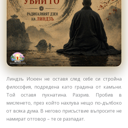
Линдзъ Исюен не оставя след себе си стройна
философия, подредена като градина от камъни.
Той оставя пукнатина. Разрив. Пробив в
мисленето, през който нахлува нещо по-дълбоко
от всяка дума. В негово присъствие въпросите не
намират отговор – те се разпадат.