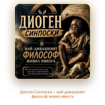
Диоген Синпоски – най-дивашкият
философ живял някога