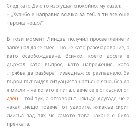
След като Даю го изслушал спокойно, му казал:
– „Хуанбо е направил всичко за теб, а ти все още
търсиш нещо?“
В този момент Линдзъ получил просветление и
започнал да се смее – но не като разочарование, а
като освобождаване. Всичко, което досега е
държал като въпрос, като напрежение, като
„трябва да разбера“, изведнъж се разпаднало. За
първи път видял ситуацията напълно ясно, без да
я мисли – че когато е питал, вече се е откъснал от
дзен
– той тук, а отговорът някъде другаде; че е
чакал „нещо повече“ от ударите, някакъв скрит
смисъл зад тях; че самото това чакане е било
пречката.