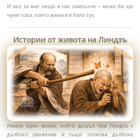
И ако за миг нещо в нас замлъкне – може би ще
чуем това, което винаги е било тук.
Истории от живота на Линдзъ
Имало един монах, който дошъл при Линдзъ с
дълбоко уважение и също толкова дълбоко