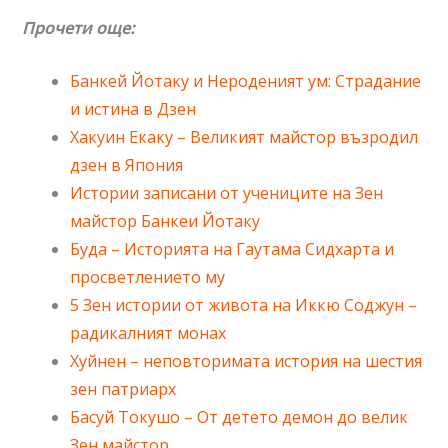
Прочети още:
Банкей Йотаку и Нероденият ум: Страдание
и истина в Дзен
Хакуин Екаку – Великият майстор възродил
дзен в Япония
Истории записани от учениците на Зен
майстор Банкеи Йотаку
Буда – Историята на Гаутама Сидхарта и
просветлението му
5 Зен истории от живота на Иккю Соджун –
радикалният монах
Хуйнен – неповторимата история на шестия
зен патриарх
Басуй Токушо – От детето демон до велик
Зен майстор