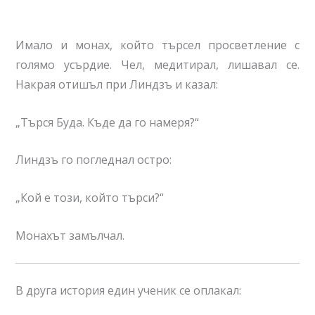
Имало и монах, който търсел просветление с
голямо усърдие. Чел, медитирал, лишавал се.
Накрая отишъл при Линдзъ и казал:
„Търся Буда. Къде да го намеря?“
Линдзъ го погледнал остро:
„Кой е този, който търси?“
Монахът замълчал.
В друга история един ученик се оплакал: