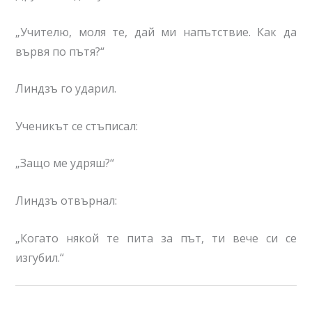
„Учителю, моля те, дай ми напътствие. Как да
вървя по пътя?“
Линдзъ го ударил.
Ученикът се стъписал:
„Защо ме удряш?“
Линдзъ отвърнал:
„Когато някой те пита за път, ти вече си се
изгубил.“