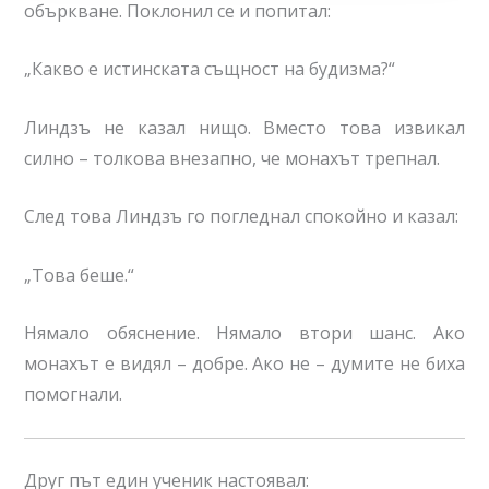
объркване. Поклонил се и попитал:
„Какво е истинската същност на будизма?“
Линдзъ не казал нищо. Вместо това извикал
силно – толкова внезапно, че монахът трепнал.
След това Линдзъ го погледнал спокойно и казал:
„Това беше.“
Нямало обяснение. Нямало втори шанс. Ако
монахът е видял – добре. Ако не – думите не биха
помогнали.
Друг път един ученик настоявал: