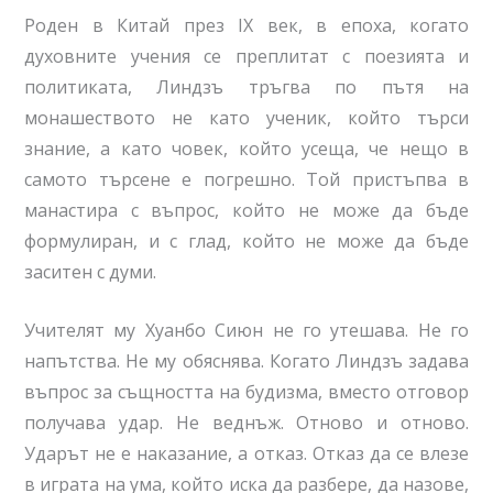
Роден в Китай през IX век, в епоха, когато
духовните учения се преплитат с поезията и
политиката, Линдзъ тръгва по пътя на
монашеството не като ученик, който търси
знание, а като човек, който усеща, че нещо в
самото търсене е погрешно. Той пристъпва в
манастира с въпрос, който не може да бъде
формулиран, и с глад, който не може да бъде
заситен с думи.
Учителят му Хуанбо Сиюн не го утешава. Не го
напътства. Не му обяснява. Когато Линдзъ задава
въпрос за същността на будизма, вместо отговор
получава удар. Не веднъж. Отново и отново.
Ударът не е наказание, а отказ. Отказ да се влезе
в играта на ума, който иска да разбере, да назове,