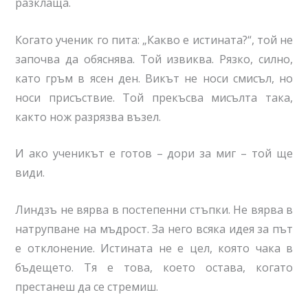
разклаща.
Когато ученик го пита: „Какво е истината?“, той не
започва да обяснява. Той извиква. Рязко, силно,
като гръм в ясен ден. Викът не носи смисъл, но
носи присъствие. Той прекъсва мисълта така,
както нож разрязва възел.
И ако ученикът е готов – дори за миг – той ще
види.
Линдзъ не вярва в постепенни стъпки. Не вярва в
натрупване на мъдрост. За него всяка идея за път
е отклонение. Истината не е цел, която чака в
бъдещето. Тя е това, което остава, когато
престанеш да се стремиш.