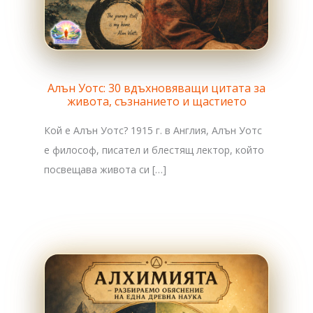
Алън Уотс: 30 вдъхновяващи цитата за
живота, съзнанието и щастието
Кой е Алън Уотс? 1915 г. в Англия, Алън Уотс
е философ, писател и блестящ лектор, който
посвещава живота си […]