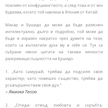
повлиян от конфуцианството, а след това и от зен
будизма, когато той навлиза в Япония от Китай.
Макар и Бушидо да може да бъде разяснен
интелектуално, дълго и подробно, той може да
бъде и изразен накратко чрез думите на тези,
които са въплатили духа му в себе си. Тук са
събрани някои цитати на такива личности
разкриващи същността на Бушидо.
1. „Като самурай, трябва да подсиля своя
характер; като човешко същество, трябва да
усъвършенствам своя дух.“
– Ямаока Тессю
2. „Отиди отвъд любовта и скръбта;