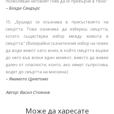
позволявай неговият гняв да се превърне в твой.“
–
Бохди Сандърс
15. „Бушидо се осъзнава в присъствието на
смъртта. Това означава да избереш смъртта,
когато съществува избор между живота и
смъртта.“ (Визирайки съзнателния избор на човек
да води живот като воин, в който смъртта върви
до него във всеки един момент, вместо да живее
далеч от опасности, които, ако нямат съпротива,
водят до смъртта на мнозина.)
–
Ямамото Цунетомо
Автор: Васил Стоянов
Може да харесате