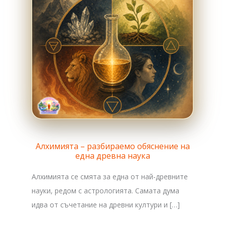
Алхимията – разбираемо обяснение на
една древна наука
Алхимията се смята за една от най-древните
науки, редом с астрологиятa. Самата дума
идва от съчетание на древни култури и […]