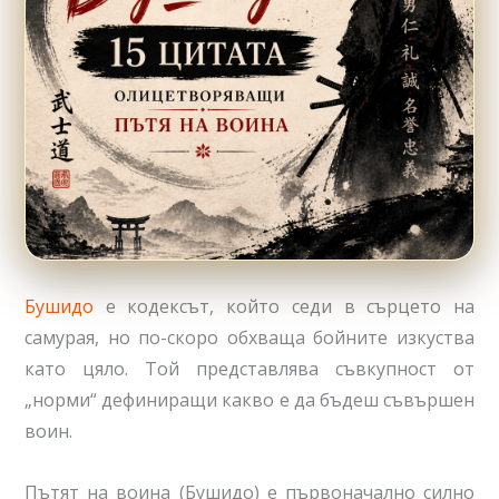
Бушидо
е кодексът, който седи в сърцето на
самурая, но по-скоро обхваща бойните изкуства
като цяло. Той представлява съвкупност от
„норми“ дефиниращи какво е да бъдеш съвършен
воин.
Пътят на воина (Бушидо) е първоначално силно