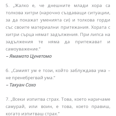
5. „Жалко е, че днешните млади хора са
толкова хитри (нарочно създаващи ситуации,
за да покажат уменията си) и толкова горди
със своите материални притежания. Хората с
хитри сърца нямат задължения. При липса на
задължения те няма да притежават и
самоуважение.“
– Ямамото Цунетомо
6. „Самият ум е този, който заблуждава ума –
не пренебрегвай ума.“
– Такуан Сохо
7. „Всеки изпитва страх. Това, което наричаме
самурай, или воин, е това, което правиш,
когато изпитваш страх.“