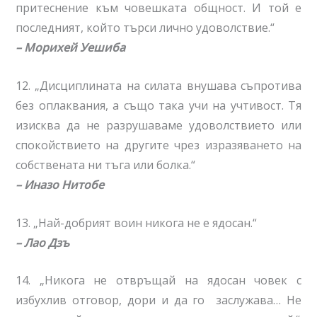
притеснение към човешката общност. И той е
последният, който търси лично удоволствие.“
– Морихей Уешиба
12. „Дисциплината на силата внушава съпротива
без оплаквания, а също така учи на учтивост. Тя
изисква да не разрушаваме удоволствието или
спокойствието на другите чрез изразяването на
собствената ни тъга или болка.“
– Иназо Нитобе
13.
„Най-добрият воин никога не е ядосан.“
– Лао Дзъ
14. „Никога не отвръщай на ядосан човек с
избухлив отговор, дори и да го заслужава… Не