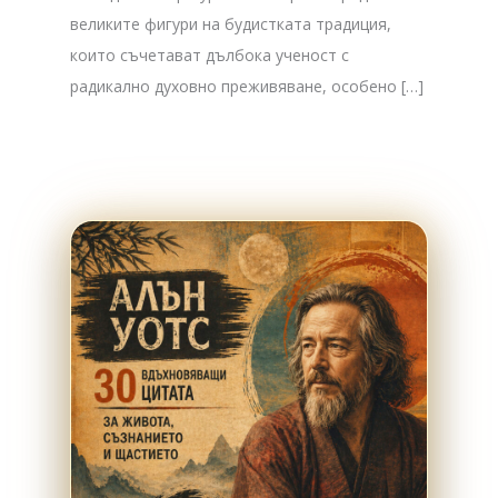
великите фигури на будистката традиция,
които съчетават дълбока ученост с
радикално духовно преживяване, особено […]