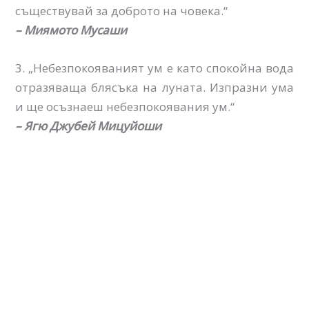
съществувай за доброто на човека.“
– Миямото Мусаши
3. „Небезпокояваният ум е като спокойна вода
отразяващa блясъка на луната. Изпразни ума
и ще осъзнаеш небезпокоявания ум.“
– Ягю Джубей Мицуйоши