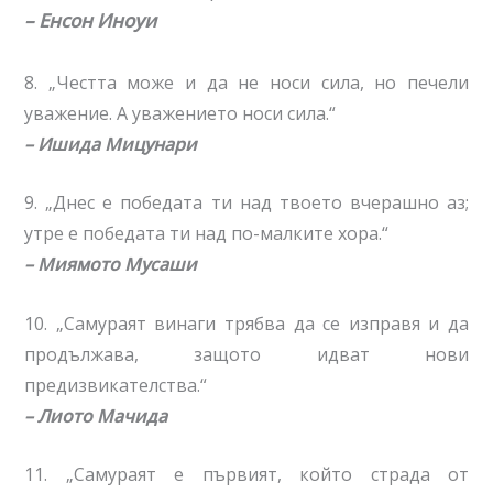
– Енсон Иноуи
8. „Честта може и да не носи сила, но печели
уважение. А уважението носи сила.“
– Ишида Мицунари
9. „Днес е победата ти над твоето вчерашно аз;
утре е победата ти над по-малките хора.“
– Миямото Мусаши
10. „Самураят винаги трябва да се изправя и да
продължава, защото идват нови
предизвикателства.“
– Лиото Мачида
11. „Самураят е първият, който страда от