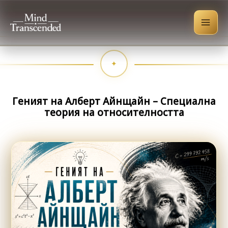
Skip
to
content
Геният на Алберт Айнщайн – Специална
теория на относителността