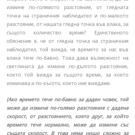
измине по-голямото разстояние, от гледната
точка на страничния наблюдател и по-малкото
разстояние, от нашата гледна точка във влака, за
същото количество време? Единственото
обяснение е, че от гледна точка на страничния
наблюдател, той вижда, че времето за нас във
влака тече по-бавно. Това дава възможност на
светлината да измине по-дългото разстояние,
което той вижда за същото време, за което
изминава и по-късото, което ние виждаме.
(Ако времето тече по-бавно за даден човек, той
може да измине по-голямо разстояние с дадена
скорост, от разстоянието, което друг, за който
времето тече нормално, може да измине със
същата скорост. В това няма нищо сложно за