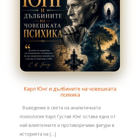
Карл Юнг и дълбините на човешката
психика
Въведение в света на аналитичната
психология Карл Густав Юнг остава една от
най-влиятелните и противоречиви фигури в
историята на […]