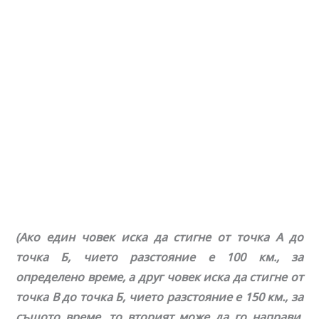
(Ако един човек иска да стигне от точка А до
точка Б, чието разстояние е 100 км., за
определено време, а друг човек иска да стигне от
точка В до точка Б, чието разстояние е 150 км., за
същото време, то вторият може да го направи,