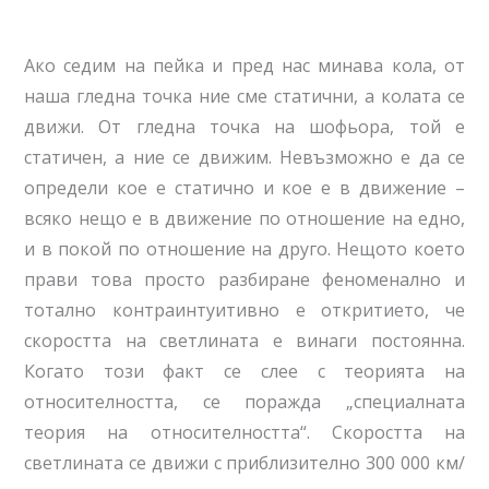
Ако седим на пейка и пред нас минaва кола, от
наша гледна точка ние сме статични, а колата се
движи. От гледна точка на шофьора, той е
статичен, а ние се движим. Невъзможно е да се
определи кое е статично и кое е в движение –
всяко нещо е в движение по отношение на едно,
и в покой по отношение на друго. Нещото което
прави това просто разбиране феноменално и
тотално контраинтуитивно е откритието, че
скоростта на светлината е винаги постоянна.
Когато този факт се слее с теорията на
относителността, се поражда „специалната
теория на относителността“. Скоростта на
светлината се движи с приблизително 300 000 км/