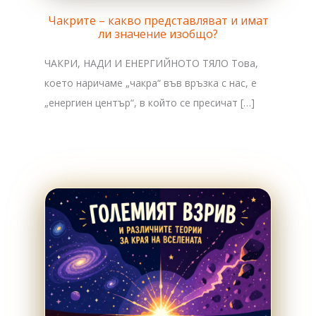
Чакрите – какво представляват и имат
ли значение изобщо?
ЧАКРИ, НАДИ И ЕНЕРГИЙНОТО ТЯЛО Това,
което наричаме „чакра“ във връзка с нас, е
„енергиен център“, в който се пресичат […]