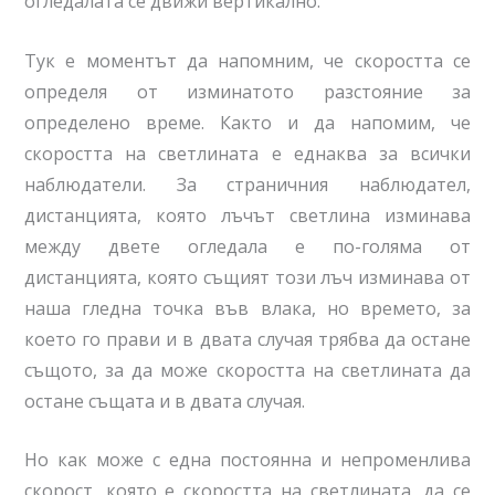
огледалата се движи вертикално.
Тук е моментът да напомним, че скоростта се
определя от изминатото разстояние за
определено време. Както и да напомим, че
скоростта на светлината е еднаква за всички
наблюдатели. За страничния наблюдател,
дистанцията, която лъчът светлина изминава
между двете огледала е по-голяма от
дистанцията, която същият този лъч изминава от
наша гледна точка във влака, но времето, за
което го прави и в двата случая трябва да остане
същото, за да може скоростта на светлината да
остане същата и в двата случая.
Но как може с една постоянна и непроменлива
скорост, която е скоростта на светлината, да се