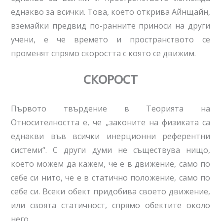
еднакво за всички. Това, което открива Айнщайн,
вземайки предвид по-ранните приноси на други
учени, е че времето и пространството се
променят спрямо скоростта с която се движим.
СКОРОСТ
Първото твърдение в Теорията на
Относителността е, че „законите на физиката са
еднакви във всички инерционни референтни
системи“. С други думи не съществува нищо,
което можем да кажем, че е в движение, само по
себе си нито, че е в статично положение, само по
себе си. Всеки обект придобива своето движение,
или своята статичност, спрямо обектите около
него.