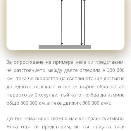
За опростяване на примера нека си представим,
че разстоянието между двете огледала е 300 000
км., така че скоростта на светлината ще достигне
до едното огледало и ще се върне обратно до
първото за 2 секунди, тъй като трябва да измине
общо 600 000 км, а тя се движи с 300 000 км/с.
До тук няма нищо сложно или контраинтуитивно.
Нека сега си представим, че със същата тази