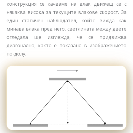
конструкция се качваме на влак движещ се с
някаква висока за текущите влакове скорост. За
един статичен наблюдател, който вижда как
минава влака пред него, светлината между двете
огледала ще изглежда, че се придвижва
диагонално, както е показано в изображението
по-долу.