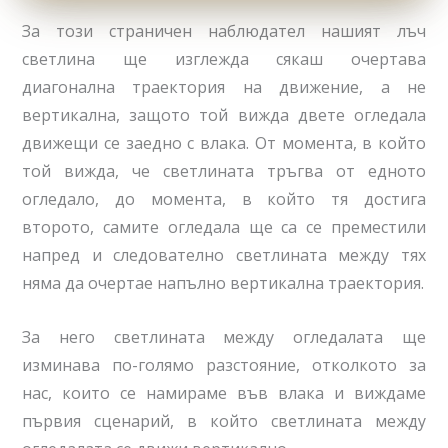
За този страничен наблюдател нашият лъч
светлина ще изглежда сякаш очертава
диагонална траектория на движение, а не
вертикална, защото той вижда двете огледала
движещи се заедно с влака. От момента, в който
той вижда, че светлината тръгва от едното
огледало, до момента, в който тя достига
второто, самите огледала ще са се преместили
напред и следователно светлината между тях
няма да очертае напълно вертикална траектория.
За него светлината между огледалата ще
изминава по-голямо разстояние, отколкото за
нас, които се намираме във влака и виждаме
първия сценарий, в който светлината между