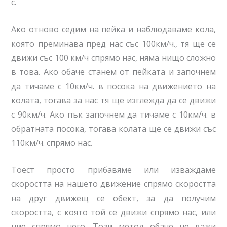
с.
Ако отново седим на пейка и наблюдаваме кола,
която преминава пред нас със 100км/ч., тя ще се
движи със 100 км/ч спрямо нас, няма нищо сложно
в това. Ако обаче станем от пейката и започнем
да тичаме с 10км/ч. в посока на движението на
колата, тогава за нас тя ще изглежда да се движи
с 90км/ч. Ако пък започнем да тичаме с 10км/ч. в
обратната посока, тогава колата ще се движи със
110км/ч. спрямо нас.
Тоест просто прибавяме или изваждаме
скоростта на нашето движение спрямо скоростта
на друг движещ се обект, за да получим
скоростта, с която той се движи спрямо нас, или
ние спрямо него. Този метод обаче не важи