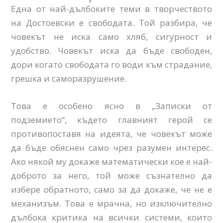
Една от най-дълбоките теми в творчеството
на Достоевски е свободата. Той разбира, че
човекът не иска само хляб, сигурност и
удобство. Човекът иска да бъде свободен,
дори когато свободата го води към страдание,
грешка и саморазрушение.
Това е особено ясно в „Записки от
подземието“, където главният герой се
противопоставя на идеята, че човекът може
да бъде обяснен само чрез разумен интерес.
Ако някой му докаже математически кое е най-
доброто за него, той може съзнателно да
избере обратното, само за да докаже, че не е
механизъм. Това е мрачна, но изключително
дълбока критика на всички системи, които