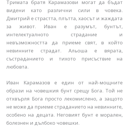
Тримата братя Карамазови могат да бъдат
видени като различни сили в човека.
Дмитрий е страстта, плътта, хаосът и жаждата
за живот. Иван е разумът, бунтът,
интелектуалното страдание и
невъзможността да приеме свят, в който
невинните страдат. Альоша е вярата,
състраданието и тихото присъствие на
любовта.
Иван Карамазов е един от най-мощните
образи на човешкия бунт срещу Бога. Той не
отхвърля Бога просто лекомислено, а защото
не може да приеме страданието на невинните,
особено на децата. Неговият бунт е морален,
болезнен и дълбоко човешки.