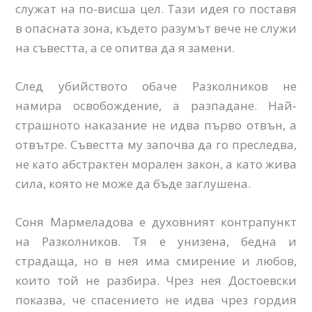
служат на по-висша цел. Тази идея го поставя
в опасната зона, където разумът вече не служи
на съвестта, а се опитва да я замени.
След убийството обаче Разколников не
намира освобождение, а разпадане. Най-
страшното наказание не идва първо отвън, а
отвътре. Съвестта му започва да го преследва,
не като абстрактен морален закон, а като жива
сила, която не може да бъде заглушена.
Соня Мармеладова е духовният контрапункт
на Разколников. Тя е унизена, бедна и
страдаща, но в нея има смирение и любов,
които той не разбира. Чрез нея Достоевски
показва, че спасението не идва чрез гордия