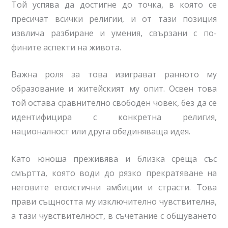
Той успява да достигне до точка, в която се
пресичат всички религии, и от тази позиция
извлича разбиране и умения, свързани с по-
фините аспекти на живота.
Важна роля за това изиграват ранното му
образование и житейският му опит. Освен това
той остава сравнително свободен човек, без да се
идентифицира с конкретна религия,
националност или друга обединяваща идея.
Като юноша преживява и близка среща със
смъртта, която води до рязко прекратяване на
неговите егоистични амбиции и страсти. Това
прави същността му изключително чувствителна,
а тази чувствителност, в съчетание с общуването