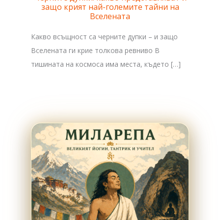
защо крият най-големите тайни на
Вселената
Какво всъщност са черните дупки – и защо
Вселената ги крие толкова ревниво В
тишината на космоса има места, където […]