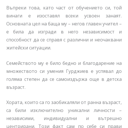
Въпреки това, като част от обучението си, той
винаги е изоставял всеки усвоен занаят.
Основната цел на баща му – негов главен учител –
е била да изгради в него независимост и
способност да се справя с различни и неочаквани
житейски ситуации.
Семейството му е било бедно и благодарение на
множеството си умения Гурджиев е успявал до
голяма степен да се самоиздържа още в детска
възраст.
Хората, които са го заобикаляли от ранна възраст,
са били изключително уникални личности –
независими, индивидуални и вътрешно
центрирани. Този факт сам по себе си прави