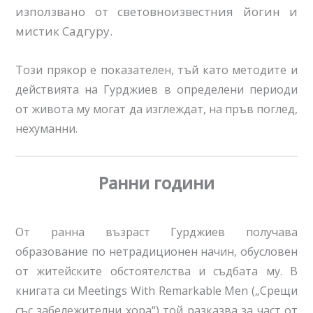
използвано от световноизвестния йогин и
мистик Садгуру.
Този прякор е показателен, тъй като методите и
действията на Гурджиев в определени периоди
от живота му могат да изглеждат, на пръв поглед,
нехуманни.
Ранни години
От ранна възраст Гурджиев получава
образование по нетрадиционен начин, обусловен
от житейските обстоятелства и съдбата му. В
книгата си Meetings With Remarkable Men („Срещи
със забележителни хора“) той разказва за част от