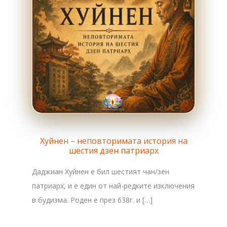
Хуйнен – неповторимата история на
шестия дзен патриарх
Даджиан Хуйнен е бил шестият чан/зен
патриарх, и е един от най-редките изключения
в будизма. Роден е през 638г. и […]