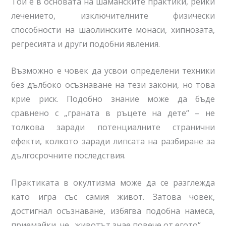
Той е в основата на шаманските практики, рейки
лечението, изключителните физически
способности на шаолинските монаси, хипнозата,
регресията и други подобни явления.
Възможно е човек да усвои определени техники
без дълбоко осъзнаване на тези закони, но това
крие риск. Подобно знание може да бъде
сравнено с „граната в ръцете на дете“ – не
толкова заради потенциалните странични
ефекти, колкото заради липсата на разбиране за
дългосрочните последствия.
Практиката в окултизма може да се разглежда
като игра със самия живот. Затова човек,
достигнал осъзнаване, избягва подобна намеса,
приемайки, че „животът знае повече от егото“.