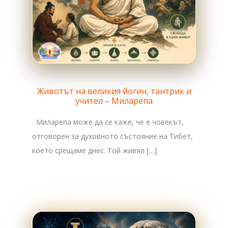
Животът на великия йогин, тантрик и
учител – Миларепа
Миларепа може да се каже, че е човекът,
отговорен за духовното състояние на Тибет,
което срещаме днес. Той живял […]