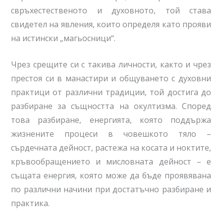
свръхестественото и духовното, той става
свидетел на явления, които определя като прояви
на истински „магьосници“.
Чрез срещите си с такива личности, както и чрез
престоя си в манастири и общуването с духовни
практици от различни традиции, той достига до
разбиране за същността на окултизма. Според
това разбиране, енергията, която поддържа
жизнените процеси в човешкото тяло –
сърдечната дейност, растежа на косата и ноктите,
кръвообращението и мисловната дейност – е
същата енергия, която може да бъде проявявана
по различни начини при достатъчно разбиране и
практика.