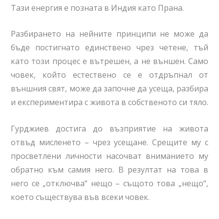
Тази енергия е позната в Индия като Прана.
Разбирането на нейните принципи не може да
бъде постигнато единствено чрез четене, тъй
като този процес е вътрешен, а не външен. Само
човек, който естествено се е отдръпнал от
външния свят, може да започне да усеща, разбира
и експериментира с живота в собственото си тяло.
Гурджиев достига до възприятие на живота
отвъд мисленето – чрез усещане. Срещите му с
просветлени личности насочват вниманието му
обратно към самия него. В резултат на това в
него се „отключва“ нещо – същото това „нещо“,
което съществува във всеки човек.