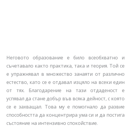
Неговото образование е било всеобхватно и
съчетавало както практика, така и теория. Той се
е упражнявал в множество занаяти от различно
естество, като се е отдавал изцяло на всеки един
от тях. Благодарение на тази отдаденост е
успявал да стане добър във всяка дейност, с която
се е захващал. Това му е помогнало да развие
способността да концентрира ума си и да постига
състояние на интензивно спокойствие.