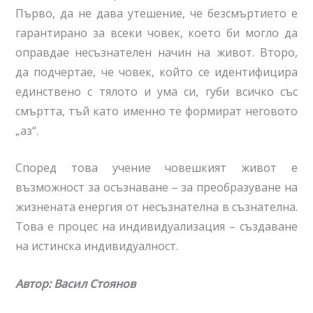
Първо, да не дава утешение, че безсмъртието е
гарантирано за всеки човек, което би могло да
оправдае несъзнателен начин на живот. Второ,
да подчертае, че човек, който се идентифицира
единствено с тялото и ума си, губи всичко със
смъртта, тъй като именно те формират неговото
„аз“.
Според това учение човешкият живот е
възможност за осъзнаване – за преобразуване на
жизнената енергия от несъзнателна в съзнателна.
Това е процес на индивидуализация – създаване
на истинска индивидуалност.
Автор: Васил Стоянов