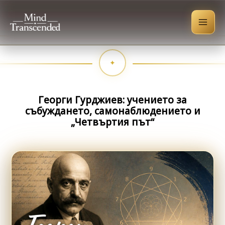
Skip
to
content
Георги Гурджиев: учението за
събуждането, самонаблюдението и
„Четвъртия път“