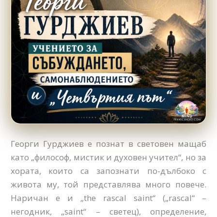
Георги Гурджиев е познат в световен мащаб
като „философ, мистик и духовен учител“, но за
хората, които са запознати по-дълбоко с
живота му, той представлява много повече.
Наричан е и „the rascal saint“ („rascal“ –
негодник, „saint“ – светец), определение,