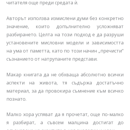
читателя още преди средата ѝ.
Авторът използва измислени думи без конкретно
значение, които допълнително усложняват
разбирането. Целта на този подход е да разруши
установените мисловни модели и зависимостта
на ума от паметта, като по този начин „пречисти“
съзнанието от натрупаните представи.
Макар книгата да не обхваща абсолютно всички
аспекти на живота, тя съдържа достатъчно
материал, за да провокира съмнение към всичко
познато.
Малко хора успяват да я прочетат, още по-малко
я разбират, а съвсем малцина достигат до