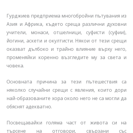
Гурджиев предприема многобройни пътувания из
Азия и Африка, където среща различни духовни
учители, монаси, отшелници, суфисти (суфии),
йогини, аскети и окултисти. Някои от тези срещи
оказват дълбоко и трайно влияние върху него,
променяйки коренно възгледите му за света и
човека.
Основната причина за тези пътешествия са
няколко случайни срещи с явления, които дори
най-образованите хора около него не са могли да
обяснят адекватно.
Посвещавайки голяма част от живота си на
търсене на отговори, свързани със