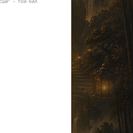
сше“ – той бил