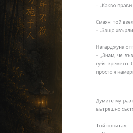
– „Какво прави 
Смаян, той взел
– „Защо хвърли
Нагарджуна отг
– „Знам, че въ
губя времето.
просто я намери
Думите му разт
вътрешно състо
Той попитал: