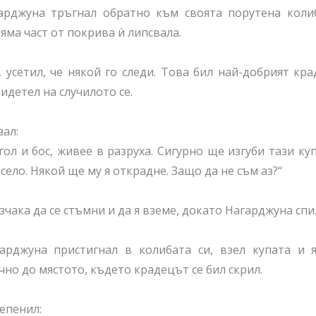
арджуна тръгнал обратно към своята порутена колиб
яма част от покрива ѝ липсвала.
 усетил, че някой го следи. Това бил най-добрият кра
идетел на случилото се.
зал:
гол и бос, живее в разруха. Сигурно ще изгуби тази ку
село. Някой ще му я открадне. Защо да не съм аз?“
чака да се стъмни и да я вземе, докато Нагарджуна спи
арджуна пристигнал в колибата си, взел купата и 
чно до мястото, където крадецът се бил скрил.
епенил: