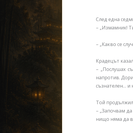
След една седм
–
„
Измамник! Ти
–
„
Какво се слу
Крадецът казал
–
„
Послушах съ
напротив. Дори
съзнателен… и н
Той продължил
–
„
Започвам да 
нищо няма да вз