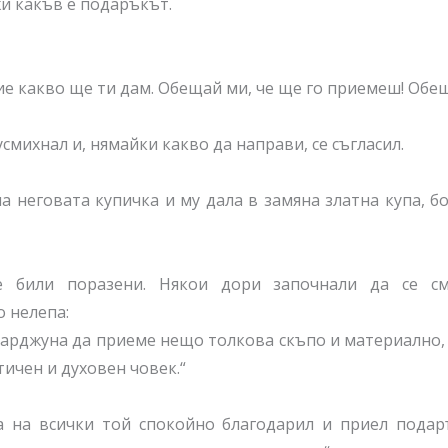
и какъв е подаръкът.
ие какво ще ти дам. Обещай ми, че ще го приемеш! Обещ
смихнал и, нямайки какво да направи, се съгласил.
а неговата купичка и му дала в замяна златна купа, бо
е били поразени. Някои дори започнали да се см
о нелепа:
гарджуна да приеме нещо толкова скъпо и материално
тичен и духовен човек.“
а на всички той спокойно благодарил и приел подаръ