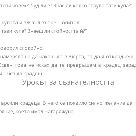
този човек? Луд ли е? Знае ли колко струва тази купа?“
 купата и влязъл вътре. Попитал:
 тази купа? Знаеш ли стойността ѝ?“
оворил спокойно:
знамеряваше да чакаш до вечерта, за да я откраднеш.
 Освен това не исках да те превръщам в крадец зарад
 – без да крадеш.“
Урокът за съзнателността
ърсили крадеца. В него се появило силно желание да
яние, което имал Нагарджуна.