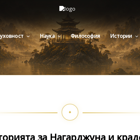
уховност
Наука
Философия
Истории
торията за Нагарджуна и крад