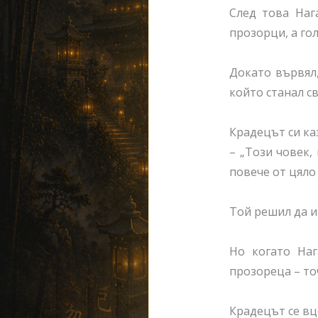
След това Наг
прозорци, а гол
Докато вървял,
който станал св
Крадецът си ка
– „Този човек, 
повече от цяло 
Той решил да из
Но когато Наг
прозореца – то
Крадецът се вц