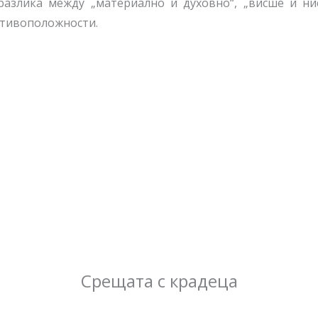
разлика между „материално и духовно“, „висше и ни
отивоположности.
Срещата с крадеца