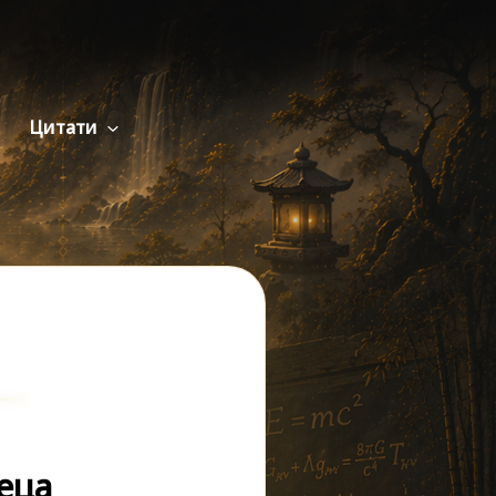
Цитати
еца