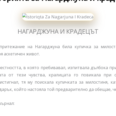
НАГАРДЖУНА И КРАДЕЦЪТ
притежание на Нагарджуна била купичка за милост
оя аскетичен живот.
естността, в която пребивавал, изпитвала дълбока п
ата от тези чувства, кралицата го повикала при с
истигнал, тя му поискала купичката за милостиня, ка
арък, който настояла той предварително да обещае, ч
върнал: