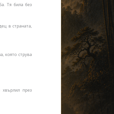
а. Тя била без
дец в страната,
па, която струва
.
я хвърлил през