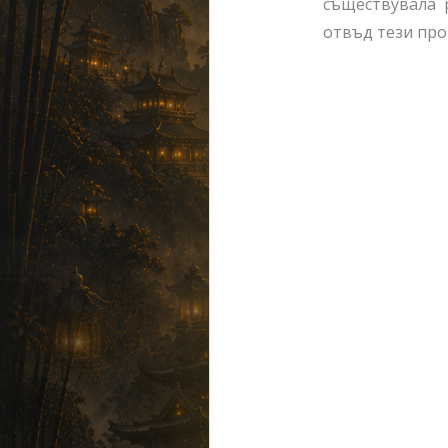
съществувала 
отвъд тези пр