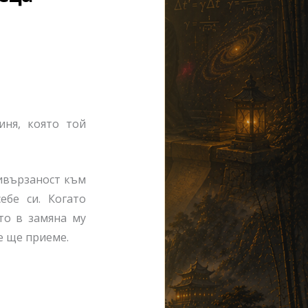
иня, която той
ривързаност към
ебе си. Когато
то в замяна му
е ще приеме.