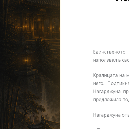
Единственото 
използвал в св
Кралицата на м
него.
Подтикн
Нагарджуна пр
предложила под
Нагарджуна от