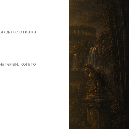
во да се откажа
нателен, когато