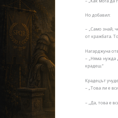
– „Как мога да
Но добавил:
– „Само знай, 
от кражбата. То
Нагарджуна от
– „Няма нужда 
крадеш.“
Крадецът учуде
– „Това ли е вс
– „Да, това е в