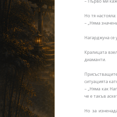
– Първо ми каж
Но тя настояла:
– „Няма значен
Нагарджуна се у
Кралицата взел
диаманти.
Присъстващит
ситуацията кат
– „Няма как На
че е такъв аске
Но за изненад