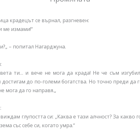
ица крадецът се върнал, разгневен:
 ме измами!“
чи?
„
– попитал Нагарджуна.
:
вета ти… и вече не мога да крада! Не че съм изгуби
 достигам до по-големи богатства. Но точно преди да г
е мога да го направя.
„
:
виждам глупостта си: „Каква е тази алчност? За какво г
ема със себе си, когато умра.“