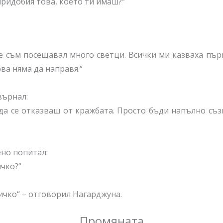
 придобия това, което ти имаш?“
че съм посещавал много светци. Всички ми казваха пър
ва няма да направя.“
върнал:
да се отказваш от кражбата. Просто бъди напълно съз
но попитал:
ичко?“
сичко“ – отговорил Нагарджуна.
Промяната