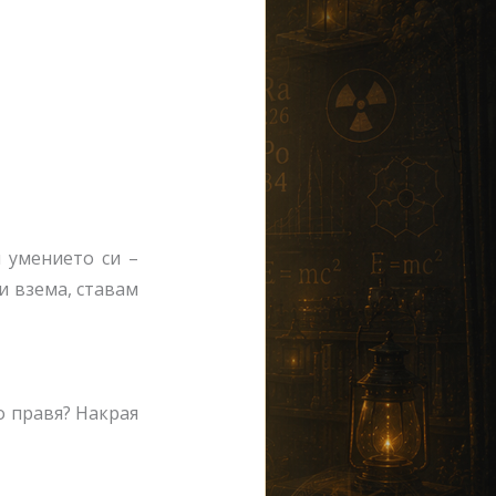
л умението си –
и взема, ставам
о правя? Накрая