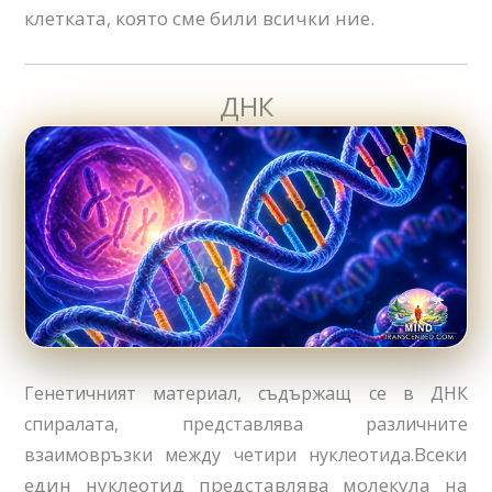
клетката, която сме били всички ние.
ДНК
Генетичният материал, съдържащ се в ДНК
спиралата, представлява различните
Всеки
взаимовръзки между четири нуклеотида.
един нуклеотид представлява молекула на