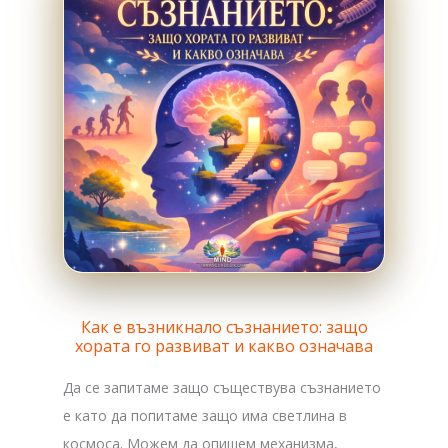
Как е възникнало съзнанието: защо
хората го развиват и какво означава
Да се запитаме защо съществува съзнанието
е като да попитаме защо има светлина в
космоса. Можем да опишем механизма,