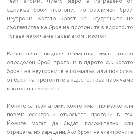
тези атоми, чието ядро е изградено от
еднакъв брой протони, но различен брой
неутрони. Когато броят на неутроните не
съответства на броя на протоните в ядрото, то
тогава наричаме такъв атом „изотоп“.
Различните видове елементи имат точно
определен брой протони в ядрото си. Когато
броят на неутроните е по-малък или по-голям
от броя на протоните в ядрото, това наричаме
изотоп на елемента.
Йоните са тези атоми, които имат по-малко или
повече електрони отколкото протони в тях.
Йоните могат да бъдат положително или
отрицателно заредени. Ако броят на електроните