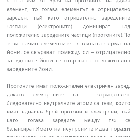
е по-голям от броя на протоните на даден
елемент, то тогава елементът е отрицателно
зареден, тъй като отрицателно заредените
частици (електроните) доминират над
По
положително заредените частици (протоните).
този начин елементите, в тяхната форма на
йони, се свързват помежду си – отрицателно
заредените йони се свързват с положително
заредените йони.
Протоните имат положителен електричен заряд,
докато електроните са с отрицателен.
Следователно неутралните атоми са тези, които
имат еднакъв брой протони и електрони, тъй
като тогава зарядите между тях се
Името на неутроните идва поради
балансират.