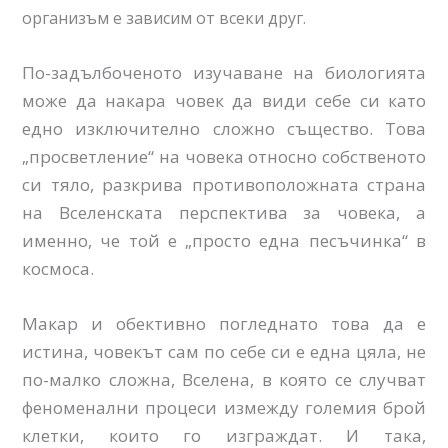
организъм е зависим от всеки друг.
По-задълбоченото изучаване на биологията
може да накара човек да види себе си като
едно изключително сложно същество. Това
„просветление“ на човека относно собственото
си тяло, разкрива противоположната страна
на Вселенската перспектива за човека, а
именно, че той е „просто една песъчинка“ в
космоса.
Макар и обективно погледнато това да е
истина, човекът сам по себе си е една цяла, не
по-малко сложна, Вселена, в която се случват
феноменални процеси измежду големия брой
клетки, които го изграждат. И така,