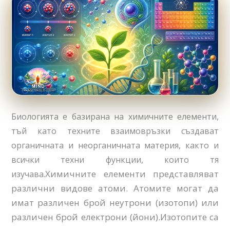
Биологията е базирана на химичните елементи,
тъй като техните взаимовръзки създават
органичната и неорганичната материя, както и
всички техни функции, които тя
Химичните елементи представляват
изучава.
различни видове атоми. Атомите могат да
имат различен брой неутрони (изотопи) или
различен брой електрони (йони).Изотопите са