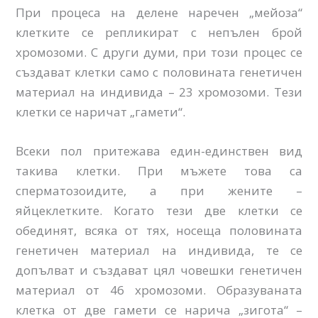
При процеса на делене наречен „мейоза“
клетките се репликират с непълен брой
хромозоми. С други думи, при този процес се
създават клетки само с половината генетичен
материал на индивида – 23 хромозоми. Тези
клетки се наричат „гамети“.
Всеки пол притежава един-единствен вид
такива клетки. При мъжете това са
сперматозоидите, а при жените –
яйцеклетките. Когато тези две клетки се
обединят, всяка от тях, носеща половината
генетичен материал на индивида, те се
допълват и създават цял човешки генетичен
материал от 46 хромозоми. Образуваната
клетка от две гамети се нарича „зигота“ –