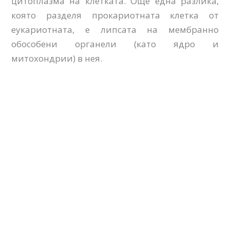
цитоплазма на клетката. Още една разлика,
която разделя прокариотната клетка от
еукариотната, е липсата на мембранно
обособени органели (като ядро и
митохондрии) в нея.