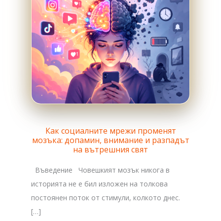
Как социалните мрежи променят
мозъка: допамин, внимание и разпадът
на вътрешния свят
Въведение Човешкият мозък никога в
историята не е бил изложен на толкова
постоянен поток от стимули, колкото днес.
[…]