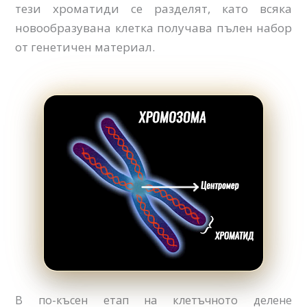
тези хроматиди се разделят, като всяка
новообразувана клетка получава пълен набор
от генетичен материал.
В по-късен етап на клетъчното делене