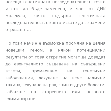
носеща генетичната последователност, която
искате да бъде заменена, и част от ДНК
молекула, която съдържа генетичната
последователност, с която искате да се замени
отрязаната.
По този начин е възможнa промяна на целия
човешки геном, а някои потенциални
резултати от това откритие могат да доведат
до евентуалното създаване на съвършени
атлети, премахване на генетични
заболявания, лекуване на вече налични
такива, лекуване на рак, спин и други болести,
забавяне на стареенето или неговото
елиминиране.