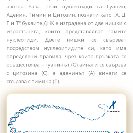
азотна база. Тези нуклеотиди са Гуанин,
Аденин, Тимин и Цитозин, познати като „А, Ц,
Г и Т“ буквите.ДНК е изградена от две нишки с
израстъчета, които представляват самите
нуклеотиди. Двете нишки се свързват
посредством нуклеоитидите си, като има
определени правила, чрез които връзката се
осъществява – гуанинът (G) винаги се свързва
с цитозина (C), а аденинът (A) винаги се
свързва с тимина (T).