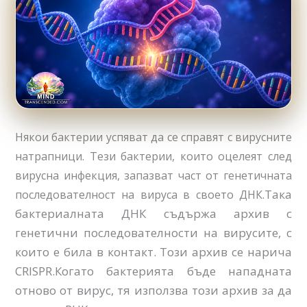
Някои бактерии успяват да се справят с вирусните
натрапници. Тези бактерии, които оцелеят след
вирусна инфекция, запазват част от генетичната
Така
последователност на вируса в своето ДНК.
бактериалната ДНК съдържа архив с
генетични последователности на вирусите, с
които е била в контакт. Този архив се нарича
CRISPR.Когато бактерията бъде нападната
отново от вирус, тя използва този архив за да