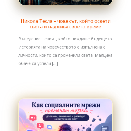
Никола Тесла – човекът, който освети
света и надживя своето време
Въведение: геният, който виждаше бъдещето
Историята на човечеството е изпълнена с
личности, които са променили света. Малцина
обаче са успели […]