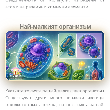
атоми на различни химични елементи.
Най-малкият организъм
Клетката се смята за най-малкия жив организъм.
Съществуват други много по-малки частици,
отколкото самата клетка, но тя се смята за най-