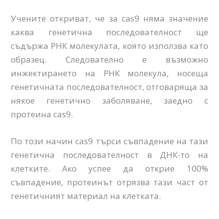
Учените откриват, че за cas9 няма значение
каква генетична последователност ще
съдържа РНК молекулата, която използва като
образец. Следователно е възможно
инжектирането на РНК молекула, носеща
генетичната последователност, отговаряща за
някое генетично заболяване, заедно с
протеина cas9.
По този начин cas9 търси съвпадение на тази
генетична последователност в ДНК-то на
клетките. Ако успее да открие 100%
съвпадение, протеинът отрязва тази част от
генетичният материал на клетката.