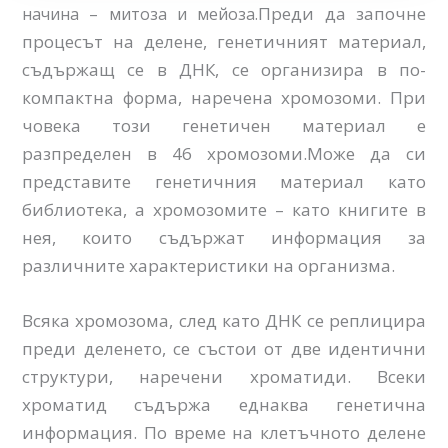
Преди да започне
начина – митоза и мейоза.
процесът на делене, генетичният материал,
съдържащ се в ДНК, се организира в по-
компактна форма, наречена хромозоми. При
човека този генетичен материал е
разпределен в 46 хромозоми.Може да си
представите генетичния материал като
библиотека, а хромозомите – като книгите в
нея, които съдържат информация за
различните характеристики на организма.
Всяка хромозома, след като ДНК се реплицира
преди деленето, се състои от две идентични
структури, наречени хроматиди. Всеки
хроматид съдържа еднаква генетична
информация. По време на клетъчното делене