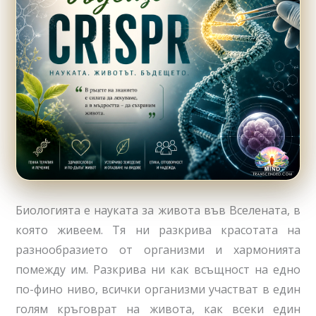
Биологията е науката за живота във Вселената, в
която живеем. Тя ни разкрива красотата на
разнообразието от организми и хармонията
помежду им. Разкрива ни как всъщност на едно
по-фино ниво, всички организми участват в един
голям кръговрат на живота, как всеки един