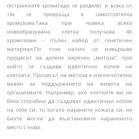
сестринските хроматиди се разделят и всяка от
тях се превръща в самостоятелна
Така при човека всяка
хромозома.
новообразувана клетка получава 46
хромозоми – пълен набор от генетичен
материал.По този начин се извършва
процесът на делене наречен „митоза“, при
който се създава идентично копие на
клетката. Процесът на митоза е изключително
важен за поддържането на живота на
организмите. Например, ако клетките ви не
бяха способни да създават идентични копия
на себе си, то когато нараните кожата си, не
бихте могли да възстановите нараненото
място с нова.