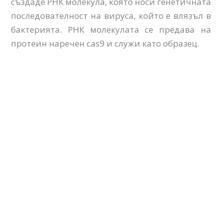
създаде РНК молекула, която носи генетичната
последователност на вируса, който е влязъл в
бактерията. РНК молекулата се предава на
протеин наречен cas9 и служи като образец.