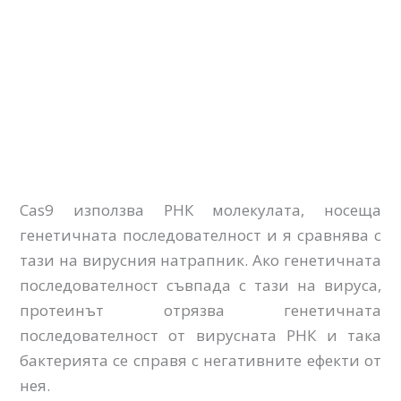
Cas9 използва РНК молекулата, носеща
генетичната последователност и я сравнява с
тази на вирусния натрапник. Ако генетичната
последователност съвпада с тази на вируса,
протеинът отрязва генетичната
последователност от вирусната РНК и така
бактерията се справя с негативните ефекти от
нея.