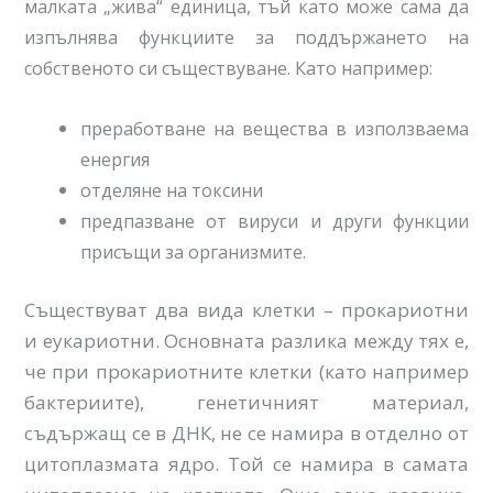
малката „жива“ единица, тъй като може сама да
изпълнява функциите за поддържането на
собственото си съществуванe. Като например:
преработване на вещества в използваема
енергия
отделяне на токсини
предпазване от вируси и други функции
присъщи за организмите.
Съществуват два вида клетки – прокариотни
и еукариотни. Основната разлика между тях е,
че при прокариотните клетки (като например
бактериите), генетичният материал,
съдържащ се в ДНК, не се намира в отделно от
цитоплазмата ядро. Той се намира в самата