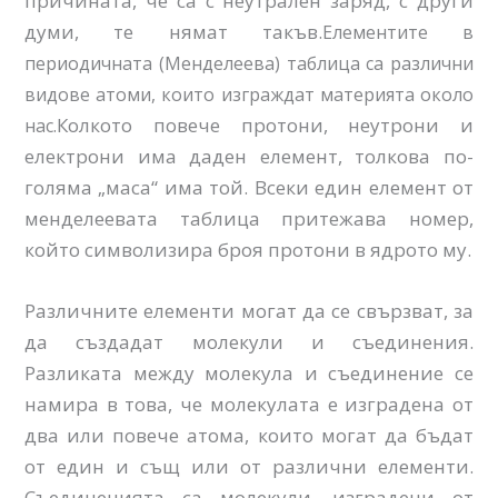
причината, че са с неутрален заряд, с други
думи, те нямат такъв.
Елементите в
периодичната (Менделеева) таблица са различни
видове атоми, които изграждат материята около
Колкото повече протони, неутрони и
нас.
електрони има даден елемент, толкова по-
голяма „маса“ има той. Всеки един елемент от
менделеевата таблица притежава номер,
който символизира броя протони в ядрото му.
Различните елементи могат да се свързват, за
да създадат молекули и съединения.
Разликата между молекула и съединение се
намира в това, че молекулата е изградена от
два или повече атома, които могат да бъдат
от един и същ или от различни елементи.
Съединенията са молекули, изградени от