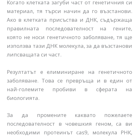
Когато клетката загуби част от генетичния си
материал, тя търси начин да го възстанови.
Ако в клетката присъства и ДНК, съдържаща
правилната последователност на гените,
която не носи генетичното заболяване, тя ще
използва тази ДНК молекула, за да възстанови
липсващата си част.
Резултатът е елиминиране на генетичното
заболяване. Това се превръща и в един от
най-големите пробиви в сферата на
биологията.
За да промените каквато пожелаете
последователност в човешкия геном, са ви
необходими протеинът cas9, молекула РНК,