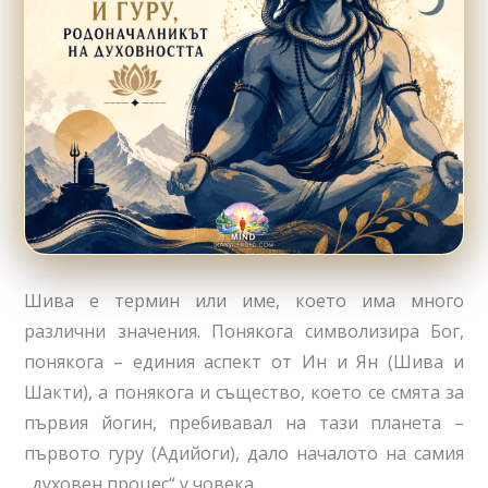
Шива е термин или име, което има много
различни значения. Понякога символизира Бог,
понякога – единия аспект от Ин и Ян (Шива и
Шакти), а понякога и същество, което се смята за
първия йогин, пребивавал на тази планета –
първото гуру (Адийоги), дало началото на самия
„духовен процес“ у човека.