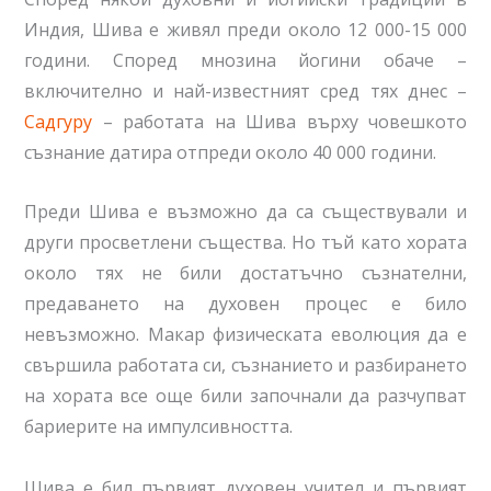
Индия, Шива е живял преди около 12 000-15 000
години. Според мнозина йогини обаче –
включително и най-известният сред тях днес –
Садгуру
– работата на Шива върху човешкото
съзнание датира отпреди около 40 000 години.
Преди Шива е възможно да са съществували и
други просветлени същества. Но тъй като хората
около тях не били достатъчно съзнателни,
предаването на духовен процес е било
невъзможно. Макар физическата еволюция да е
свършила работата си, съзнанието и разбирането
на хората все още били започнали да разчупват
бариерите на импулсивността.
Шива е бил първият духовен учител и първият