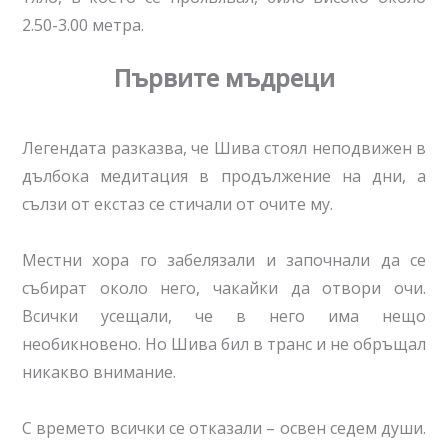
2.50-3.00 метра.
Първите мъдреци
Легендата разказва, че Шива стоял неподвижен в
дълбока медитация в продължение на дни, а
сълзи от екстаз се стичали от очите му.
Местни хора го забелязали и започнали да се
събират около него, чакайки да отвори очи.
Всички усещали, че в него има нещо
необикновено. Но Шива бил в транс и не обръщал
никакво внимание.
С времето всички се отказали – освен седем души.