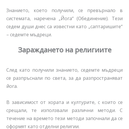
Знанието, което получили, се превърнало в
системата, наречена „Йога“ (Обединение). Тези
седем души днес са известни като „саптаришите“
– седемте мъдреци.
Зараждането на религиите
След като получили знанието, седемте мъдреци
се разпръснали по света, за да разпространяват
йога.
В зависимост от хората и културите, с които се
срещали, те използвали различни методи. С
течение на времето тези методи започнали да се
оформят като отделни религии.