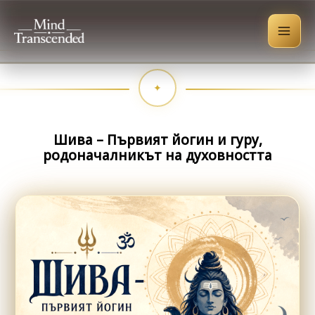
Skip
to
content
Шива – Първият йогин и гуру,
родоначалникът на духовността