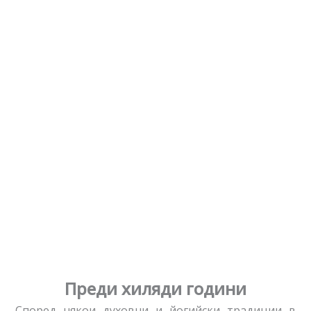
Преди хиляди години
Според някои духовни и йогийски традиции в