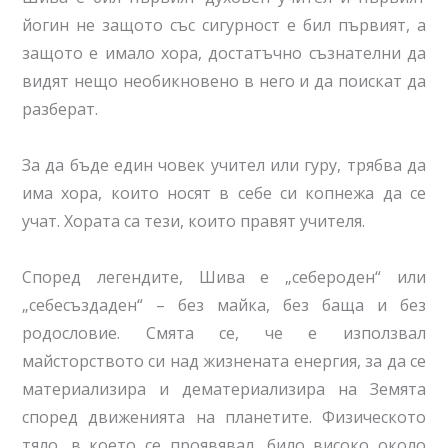
йогин не защото със сигурност е бил първият, а
защото е имало хора, достатъчно съзнателни да
видят нещо необикновено в него и да поискат да
разберат.
За да бъде един човек учител или гуру, трябва да
има хора, които носят в себе си копнежа да се
учат. Хората са тези, които правят учителя.
Според легендите, Шива е „себероден“ или
„себесъздаден“ – без майка, без баща и без
родословие. Смята се, че е използвал
майсторството си над жизнената енергия, за да се
материализира и дематериализира на Земята
според движенията на планетите. Физическото
тяло, в което се проявявал, било високо около