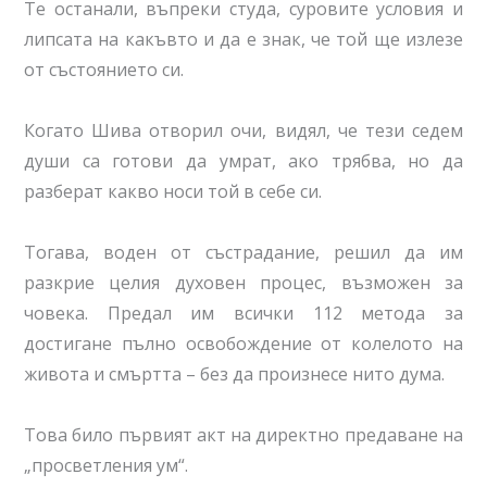
Те останали, въпреки студа, суровите условия и
липсата на какъвто и да е знак, че той ще излезе
от състоянието си.
Когато Шива отворил очи, видял, че тези седем
души са готови да умрат, ако трябва, но да
разберат какво носи той в себе си.
Тогава, воден от състрадание, решил да им
разкрие целия духовен процес, възможен за
човека. Предал им всички 112 метода за
достигане пълно освобождение от колелото на
живота и смъртта – без да произнесе нито дума.
Това било първият акт на директно предаване на
„просветления ум“.