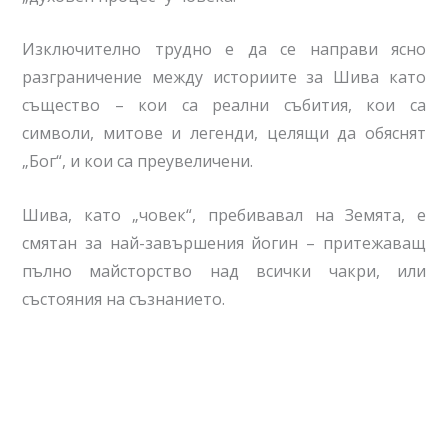
Изключително трудно е да се направи ясно
разграничение между историите за Шива като
същество – кои са реални събития, кои са
символи, митове и легенди, целящи да обяснят
„Бог“, и кои са преувеличени.
Шива, като „човек“, пребивавал на Земята, е
смятан за най-завършения йогин – притежаващ
пълно майсторство над всички чакри, или
състояния на съзнанието.