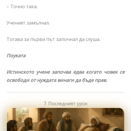
– Точно така.
Ученият замълчал.
Тогава за първи път започнал да слуша.
Поуката
Истинското учене започва едва когато човек се
освободи от нуждата винаги да бъде прав.
7. Последният урок