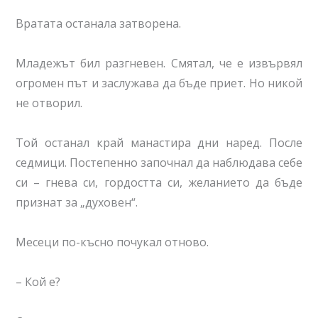
Вратата останала затворена.
Младежът бил разгневен. Смятал, че е извървял
огромен път и заслужава да бъде приет. Но никой
не отворил.
Той останал край манастира дни наред. После
седмици. Постепенно започнал да наблюдава себе
си – гнева си, гордостта си, желанието да бъде
признат за „духовен“.
Месеци по-късно почукал отново.
– Кой е?