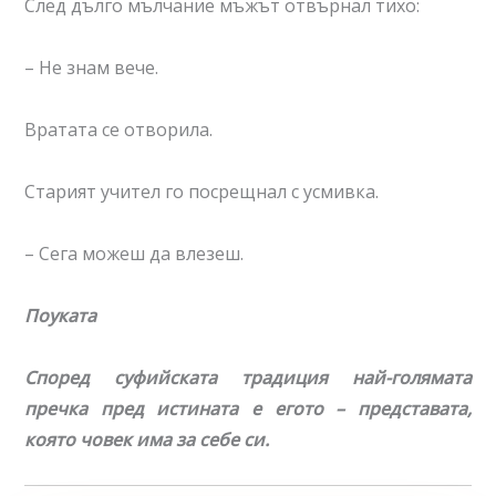
След дълго мълчание мъжът отвърнал тихо:
– Не знам вече.
Вратата се отворила.
Старият учител го посрещнал с усмивка.
– Сега можеш да влезеш.
Поуката
Според суфийската традиция най-голямата
пречка пред истината е егото – представата,
която човек има за себе си.