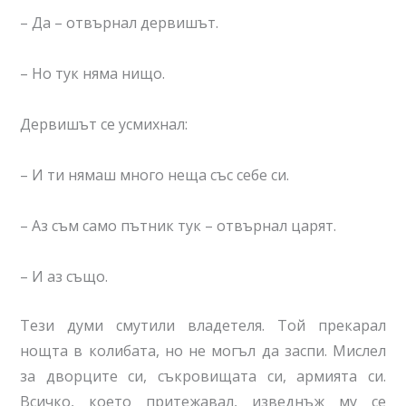
– Да – отвърнал дервишът.
– Но тук няма нищо.
Дервишът се усмихнал:
– И ти нямаш много неща със себе си.
– Аз съм само пътник тук – отвърнал царят.
– И аз също.
Тези думи смутили владетеля. Той прекарал
нощта в колибата, но не могъл да заспи. Мислел
за дворците си, съкровищата си, армията си.
Всичко, което притежавал, изведнъж му се