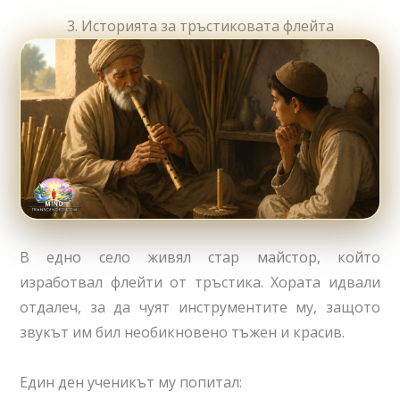
3. Историята за тръстиковата флейта
В едно село живял стар майстор, който
изработвал флейти от тръстика. Хората идвали
отдалеч, за да чуят инструментите му, защото
звукът им бил необикновено тъжен и красив.
Един ден ученикът му попитал: