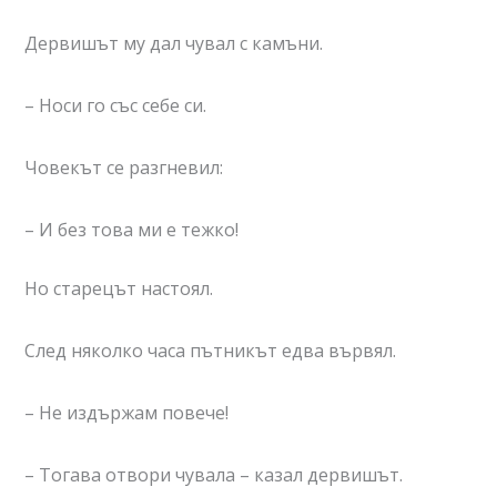
Дервишът му дал чувал с камъни.
– Носи го със себе си.
Човекът се разгневил:
– И без това ми е тежко!
Но старецът настоял.
След няколко часа пътникът едва вървял.
– Не издържам повече!
– Тогава отвори чувала – казал дервишът.