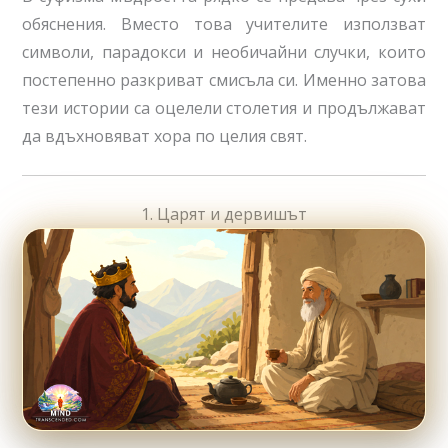
обяснения. Вместо това учителите използват
символи, парадокси и необичайни случки, които
постепенно разкриват смисъла си. Именно затова
тези истории са оцелели столетия и продължават
да вдъхновяват хора по целия свят.
1. Царят и дервишът