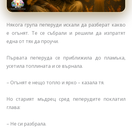
Някога група пеперуди искали да разберат какво
е огънят. Те се събрали и решили да изпратят
една от тях да проучи.
Първата пеперуда се приближила до пламъка,
усетила топлината и се върнала.
– Огънят е нещо топло и ярко – казала тя.
Но старият мъдрец сред пеперудите поклатил
глава:
– Не си разбрала.