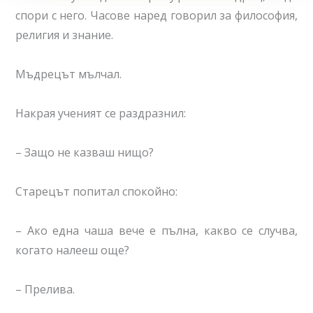
спори с него. Часове наред говорил за философия,
религия и знание.
Мъдрецът мълчал.
Накрая ученият се раздразнил:
– Защо не казваш нищо?
Старецът попитал спокойно:
– Ако една чаша вече е пълна, какво се случва,
когато налееш още?
– Прелива.