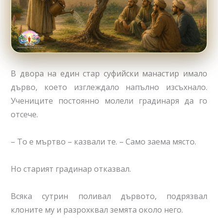
В двора на един стар суфийски манастир имало
дърво, което изглеждало напълно изсъхнало.
Учениците постоянно молели градинаря да го
отсече.
– То е мъртво – казвали те. – Само заема място.
Но старият градинар отказвал.
Всяка сутрин поливал дървото, подрязвал
клоните му и разрохквал земята около него.