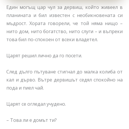
Един могъщ цар чул за дервиш, който живеел в
планината и бил известен с необикновената си
мъдрост. Хората говорели, че той няма нищо –
нито дом, нито богатство, нито слуги – и въпреки
това бил по-спокоен от всеки владетел.
Царят решил лично да го посети.
След дълго пътуване стигнал до малка колиба от
кал и дърво. Вътре дервишът седял спокойно на
пода и пиел чай.
Царят се огледал учудено.
– Това ли е домът ти?