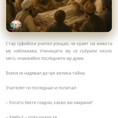
Стар суфийски учител усещал, че краят на живота
му наближава. Учениците му се събрали около
него, очаквайки последните му думи.
Всеки се надявал да чуе велика тайна.
Учителят ги погледнал и попитал:
– Когато бяхте гладни, какво ви нахрани?
– Хлябът – отвърнали те.