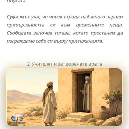
Поуката
Суфизмът учи, че човек страда най-много заради
привързаността си към временните неща.
Свободата започва тогава, когато престанем да
изграждаме себе си върху притежанията.
2. Учителят и затворената врата