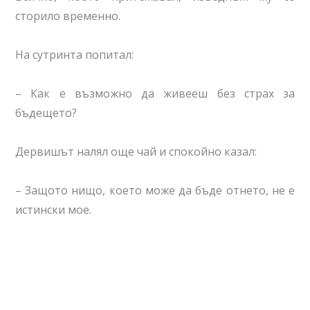
сторило временно.
На сутринта попитал:
– Как е възможно да живееш без страх за
бъдещето?
Дервишът налял още чай и спокойно казал:
– Защото нищо, което може да бъде отнето, не е
истински мое.