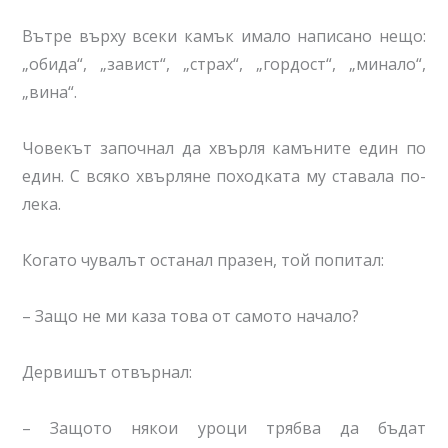
Вътре върху всеки камък имало написано нещо:
„обида“, „завист“, „страх“, „гордост“, „минало“,
„вина“.
Човекът започнал да хвърля камъните един по
един. С всяко хвърляне походката му ставала по-
лека.
Когато чувалът останал празен, той попитал:
– Защо не ми каза това от самото начало?
Дервишът отвърнал:
– Защото някои уроци трябва да бъдат