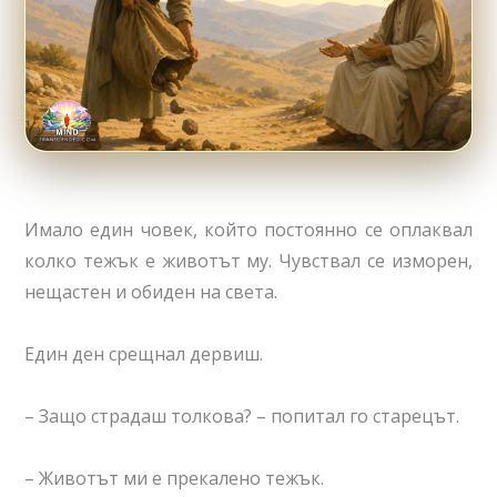
Имало един човек, който постоянно се оплаквал
колко тежък е животът му. Чувствал се изморен,
нещастен и обиден на света.
Един ден срещнал дервиш.
– Защо страдаш толкова? – попитал го старецът.
– Животът ми е прекалено тежък.