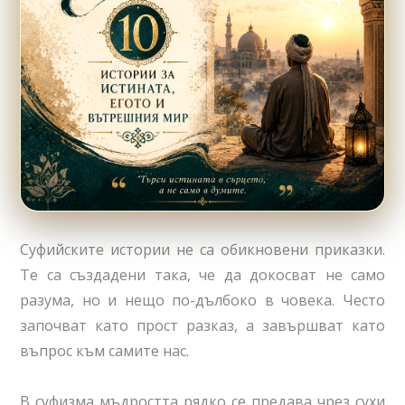
Суфийските истории не са обикновени приказки.
Те са създадени така, че да докосват не само
разума, но и нещо по-дълбоко в човека. Често
започват като прост разказ, а завършват като
въпрос към самите нас.
В суфизма мъдростта рядко се предава чрез сухи