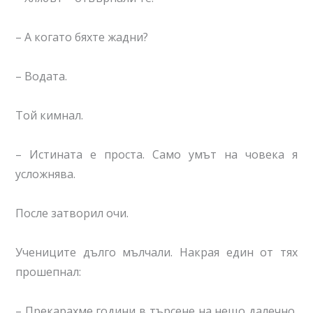
– А когато бяхте жадни?
– Водата.
Той кимнал.
– Истината е проста. Само умът на човека я
усложнява.
После затворил очи.
Учениците дълго мълчали. Накрая един от тях
прошепнал:
– Прекарахме години в търсене на нещо далечно,