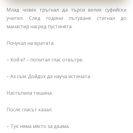
Млад човек тръгнал да търси велик суфийски
учител. След години пътуване стигнал до
манастир насред пустинята.
Почукал на вратата.
– Кой е? – попитал глас отвътре.
– Аз съм. Дойдох да науча истината.
Настъпила тишина.
После гласът казал:
– Тук няма място за двама.