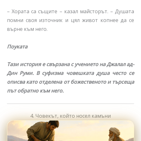
– Хората са същите – казал майсторът. – Душата
помни своя източник и цял живот копнее да се
върне към него.
Поуката
Тази история е свързана с учението на Джалал ад-
Дин Руми. В суфизма човешката душа често се
описва като отделена от божественото и търсеща
път обратно към него.
4. Човекът, който носел камъни