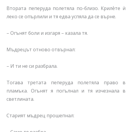
Втората пеперуда полетяла по-близо. Крилѐте ѝ
леко се опърлили и тя едва успяла да се върне.
– Огънят боли и изгаря – казала тя.
Мъдрецът отново отвърнал:
– И ти не си разбрала.
Тогава третата пеперуда полетяла право в
пламъка. Огънят я погълнал и тя изчезнала в
светлината.
Старият мъдрец прошепнал: