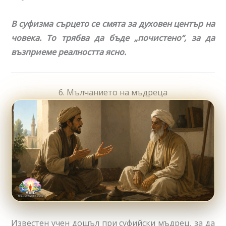
В суфизма сърцето се смята за духовен център на
човека. То трябва да бъде „почистено“, за да
възприеме реалността ясно.
6. Мълчанието на мъдреца
Известен учен дошъл при суфийски мъдрец, за да