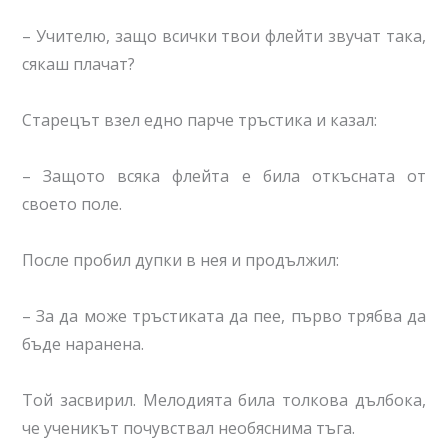
– Учителю, защо всички твои флейти звучат така,
сякаш плачат?
Старецът взел едно парче тръстика и казал:
– Защото всяка флейта е била откъсната от
своето поле.
После пробил дупки в нея и продължил:
– За да може тръстиката да пее, първо трябва да
бъде наранена.
Той засвирил. Мелодията била толкова дълбока,
че ученикът почувствал необяснима тъга.