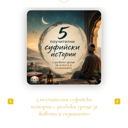
Суфизъм
5 поучителни суфийски
истории с дълбоки уроци за
живота и съзнанието
Баязид Бистами, велик суфийски мистик, веднъж
минавал през гробища и попаднал на купчина