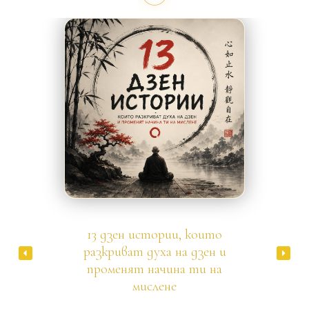
Дзен
13 дзен истории, които
разкриват духа на дзен и
променят начина ти на
мислене
В свят, който все по-често ни кара да бързаме, да