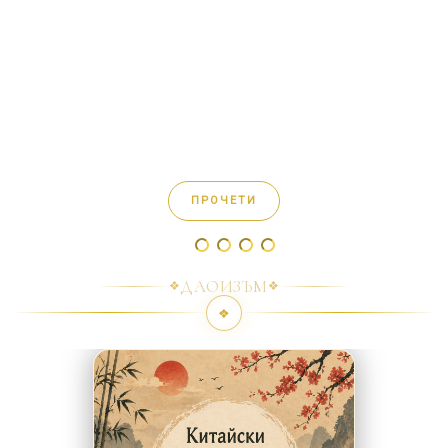
мислим прекалено много и да търсим сложни
отговори, понякога най-дълбоките истини се крият в
най-простите истории. Зен традицията ни напомня
именно това – че мъдростта не винаги идва чрез
дълги обяснения, а чрез кратки моменти на
осъзнаване. В тази статия ще споделим кратки зен
истории – малки притчи, които носят големи
послания. Някои ще те накарат да се усмихнеш, други
да се замислиш, а трети може би ще променят
начина, по който виждаш ежедневието си…
ПРОЧЕТИ
ДАОИЗЪМ
❖
❖
❖