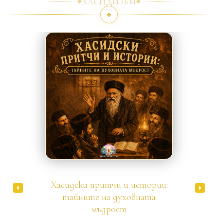
ХАСИДИЗЪМ
❖
❖
❖
Хасидизъм
Хасидски притчи и истории:
тайните на духовната
мъдрост