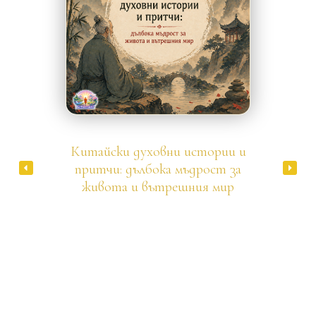
Дао
Китайски духовни истории и
притчи: дълбока мъдрост за
живота и вътрешния мир
Китайските духовни истории са кратки по форма, но
дълбоки по смисъл. В тях няма излишни думи – всяка
притча носи тиха мъдрост, която често се разкрива
не веднага, а с времето. Те не дават директни
отговори, а по-скоро задават въпроси, които карат
ума да спре и съзнанието да се отвори. В тази статия
ще откриеш подбрани китайски притчи, вдъхновени
от древни философски традиции, които разглеждат
теми като смисъла на живота, вътрешния мир,
илюзията на егото и силата на настоящия момент.