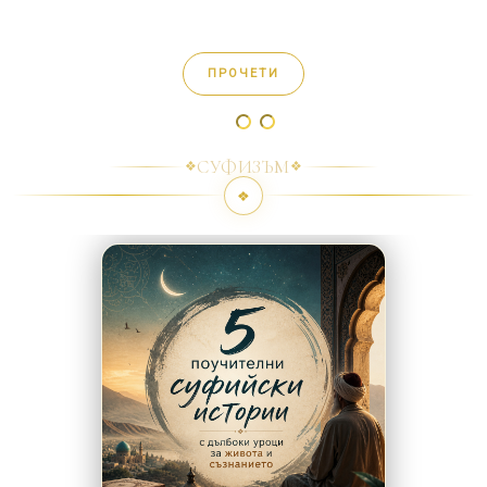
Това не са просто истории – това са огледала, в които
можеш да видиш себе си по нов начин…
ПРОЧЕТИ
СУФИЗЪМ
❖
❖
❖