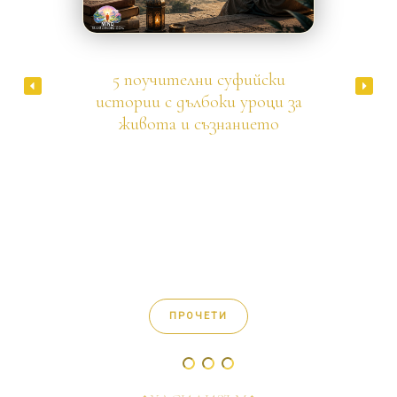
Суфизъм
5 поучителни суфийски
истории с дълбоки уроци за
живота и съзнанието
Баязид Бистами, велик суфийски мистик, веднъж
минавал през гробища и попаднал на купчина
черепи. От любопитство взел един от тях. Той винаги
смятал, че всички черепи са почти еднакви, но се
оказало, че това не е така. Някои от тях имали уши,
свързани помежду си – сякаш между тях имало
проход. Други имали уши, които не били свързани, а
между тях имало преграда. Имало и такива, при
които ушите били свързани със сърцето, но не и едно
с друго…
ПРОЧЕТИ